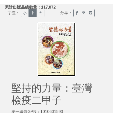
:::
累計出版品總數量：117,872
字體：
分享：
臉書分享(另開新視窗)
噗浪分享(另開新視
Line分享(另
小
中
大
堅持的力量：臺灣
檢疫二甲子
統一編號GPN：1010601593