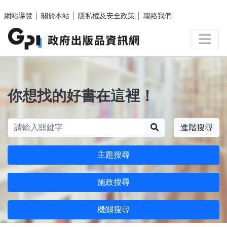
跳至主要內容區塊
網站導覽
│
關於本站
│
隱私權及安全政策
│
聯絡我們
你想找的好書在這裡！
搜尋
進階搜尋
主題搜尋
施政搜尋
機關搜尋