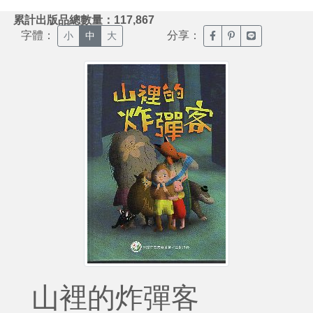
:::
累計出版品總數量：117,867
字體：
分享：
臉書分享(另開新視窗)
噗浪分享(另開新視
Line分享(另
小
中
大
山裡的炸彈客