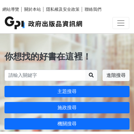
跳至主要內容區塊
網站導覽
│
關於本站
│
隱私權及安全政策
│
聯絡我們
你想找的好書在這裡！
搜尋
進階搜尋
主題搜尋
施政搜尋
機關搜尋