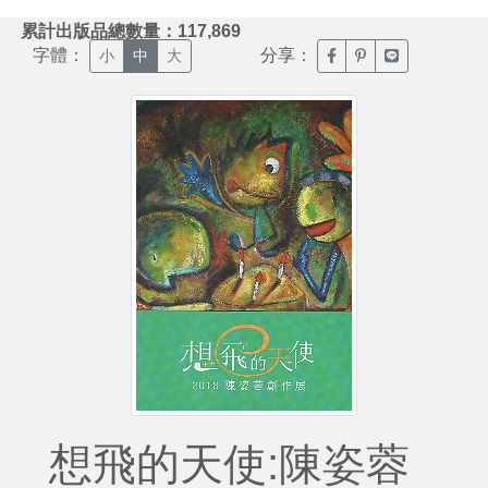
:::
累計出版品總數量：117,869
字體：
分享：
臉書分享(另開新視窗)
噗浪分享(另開新視
Line分享(另
小
中
大
想飛的天使:陳姿蓉