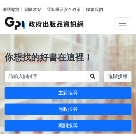
跳至主要內容區塊
網站導覽
│
關於本站
│
隱私權及安全政策
│
聯絡我們
你想找的好書在這裡！
搜尋
進階搜尋
主題搜尋
施政搜尋
機關搜尋