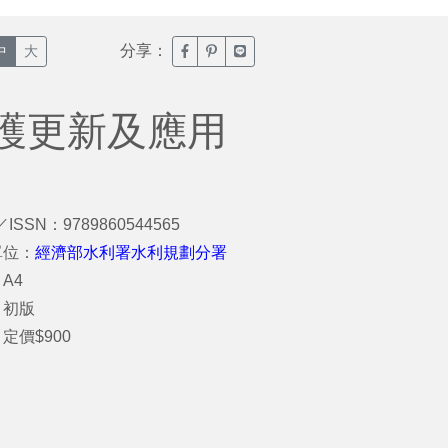
分享：
臉書分享(另開新視窗)
噗浪分享(另開新視窗)
Line分享(另開新視窗)
中
大
護更新及應用
／ISSN：9789860544565
單位：
經濟部水利署水利規劃分署
A4
：初版
定價$900