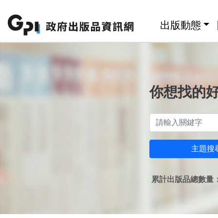
跳至主要內容區塊
:::
出版動態
你想找的
主題搜
累計出版品總數量：1