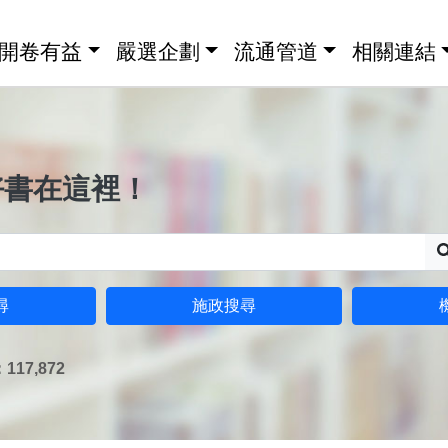
開卷有益
嚴選企劃
流通管道
相關連結
好書在這裡！
尋
施政搜尋
17,872