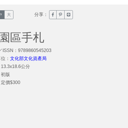
分享：
臉書分享(另開新視窗)
噗浪分享(另開新視窗)
Line分享(另開新視窗)
中
大
業園區手札
／ISSN：9789860545203
單位：
文化部文化資產局
3.3x18.6公分
：初版
定價$300