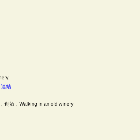
nery.
：
連結
lking in an old winery