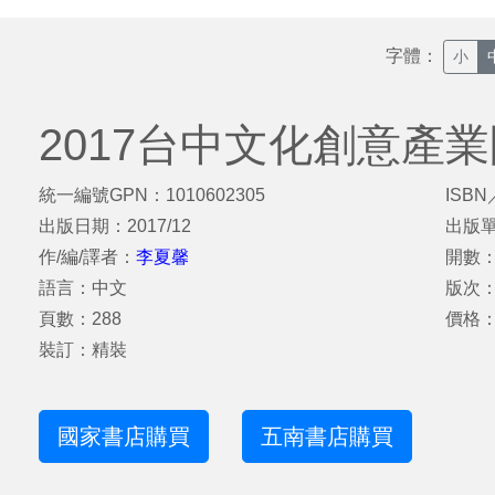
字體：
小
2017台中文化創意產
統一編號GPN：1010602305
ISBN
出版日期：2017/12
出版
作/編/譯者：
李夏馨
開數：1
語言：中文
版次
頁數：288
價格：
裝訂：精裝
國家書店購買
五南書店購買