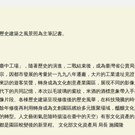
歷史建築之風景照為主筆記書。
臺中工場」，隨著歷史的演進，二戰結束後，成為臺灣省公賣局
宗，因都市發展的考量於一九九八年遷廠，大片的工業遺址見證
來訪的遊客笑聲，轉身成為文化創意產業園區，展現不同的影像風
代下的共同記憶，本次以毛玻璃的窗紋，米酒的酒標意象帶入手
像片段、各棟歷史建築呈現修復後的歷史風華，在科技飛騰的時
餘年修復再利用轉身成為文創園區繽紛多元匯聚場域，醞釀文化
的轉型。人文藝術氣息隨時揚溢在臺中的天空）有形文化資產的
都是園區蛻變後的新里程。 文化部文化資產局 局長 施國隆