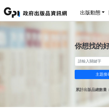
跳至主要內容區塊
:::
出版動態
你想找的
主題搜
累計出版品總數量：1