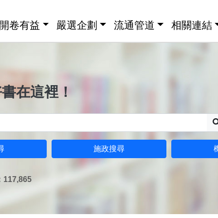
開卷有益
嚴選企劃
流通管道
相關連結
好書在這裡！
尋
施政搜尋
17,865