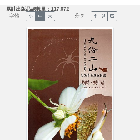
:::
累計出版品總數量：117,872
字體：
分享：
臉書分享(另開新視窗)
噗浪分享(另開新視
Line分享(另
小
中
大