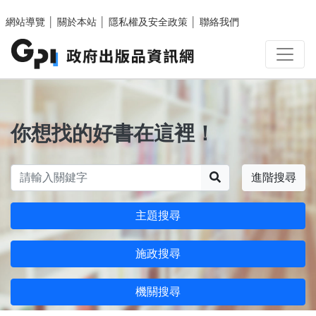
跳至主要內容區塊
網站導覽
│
關於本站
│
隱私權及安全政策
│
聯絡我們
你想找的好書在這裡！
搜尋
進階搜尋
主題搜尋
施政搜尋
機關搜尋