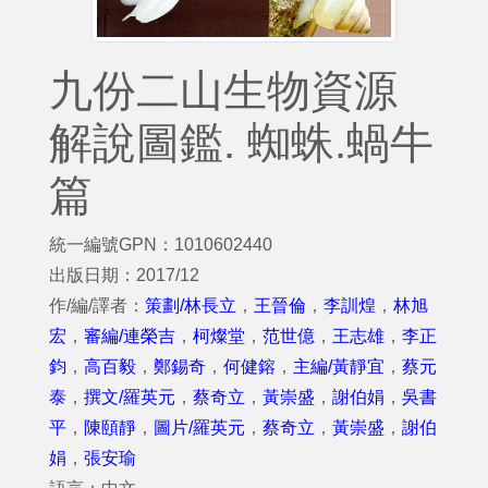
九份二山生物資源
解說圖鑑. 蜘蛛.蝸牛
篇
統一編號GPN：1010602440
出版日期：2017/12
作/編/譯者：
策劃/林長立
，
王晉倫
，
李訓煌
，
林旭
宏
，
審編/連榮吉
，
柯燦堂
，
范世億
，
王志雄
，
李正
鈞
，
高百毅
，
鄭錫奇
，
何健鎔
，
主編/黃靜宜
，
蔡元
泰
，
撰文/羅英元
，
蔡奇立
，
黃崇盛
，
謝伯娟
，
吳書
平
，
陳頤靜
，
圖片/羅英元
，
蔡奇立
，
黃崇盛
，
謝伯
娟
，
張安瑜