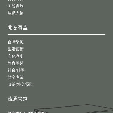
主題書展
焦點人物
開卷有益
台灣采風
生活藝術
文化歷史
教育學習
社會/科學
財金產業
政治/外交/國防
流通管道