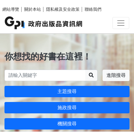
跳至主要內容區塊
網站導覽
│
關於本站
│
隱私權及安全政策
│
聯絡我們
你想找的好書在這裡！
搜尋
進階搜尋
主題搜尋
施政搜尋
機關搜尋