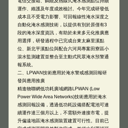
電信交接箱、銅纜及熱線式淹水感測點位持續
運作、維護及年度成效檢討。今年完成研發低
成本且不受電力影響、可回報線性淹水深度之
自動化淹水感測技術，以提供有別於原僅有3
段的淹水深度資訊，有助於未來多元化推廣應
用選擇，研發過程中已完成台東太麻里溪點
位、新北平溪點位與配合六河局專案田寮區小
滾水監測建置並整合至主動式民眾淹水預警通
報系統。
二、LPWAN技術應用於淹水警戒感測回報研
發與應用推廣
精進物聯網低功耗廣域網路LPWAN (Low
Power Wide Area Networks)技術應用於淹水
感測回報設備，透過低功耗設備搭配電池可連
續運作達三個月以上，不需額外連接市電，提
升偏遠地區淹水感測裝置建置可行性。目前已