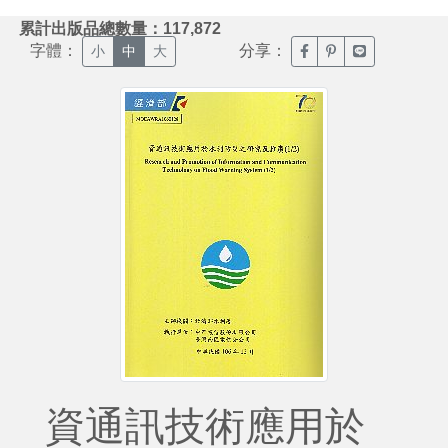
:::
累計出版品總數量：117,872
字體：
分享：
臉書分享(另開新視窗)
噗浪分享(另開新視
Line分享(另
小
中
大
資通訊技術應用於