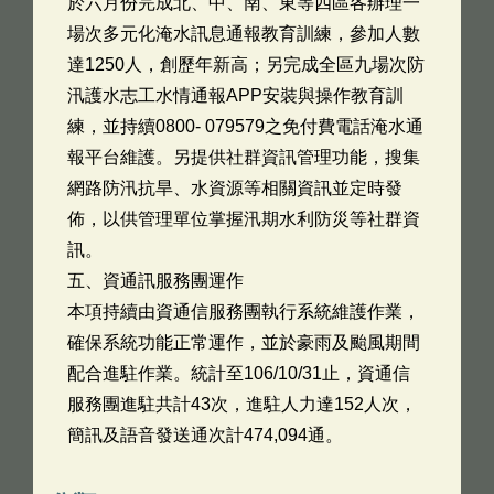
於六月份完成北、中、南、東等四區各辦理一
場次多元化淹水訊息通報教育訓練，參加人數
達1250人，創歷年新高；另完成全區九場次防
汛護水志工水情通報APP安裝與操作教育訓
練，並持續0800- 079579之免付費電話淹水通
報平台維護。另提供社群資訊管理功能，搜集
網路防汛抗旱、水資源等相關資訊並定時發
佈，以供管理單位掌握汛期水利防災等社群資
訊。
五、資通訊服務團運作
本項持續由資通信服務團執行系統維護作業，
確保系統功能正常運作，並於豪雨及颱風期間
配合進駐作業。統計至106/10/31止，資通信
服務團進駐共計43次，進駐人力達152人次，
簡訊及語音發送通次計474,094通。