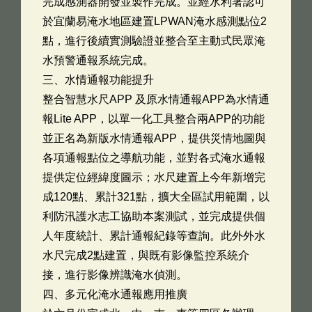
完成感測器開發並製作完成。並經水利署認可
於宜蘭易淹水地區建置LPWAN淹水感測點位2
點，進行後續實測驗證並整合至主動式民眾淹
水預警通報系統完成。
三、水情通報功能提升
整合智慧水尺APP 及原水情通報APP為水情通
報Lite APP，以單一化工具整合兩APP的功能
並正名為新版水情通報APP，提供災情地圖與
各項通報點位之導航功能，並對各式淹水通報
提供定位經緯度圖示；水尺建置上今年新增完
成120點、累計321點，擴大全區試用範圍，以
利防汛護水志工協助本案測試，並完成提供個
人年度統計、累計通報紀錄等查詢。此外外水
水尺完成2點建置，與既有影像監控系統介
接，進行影像辨識淹水偵測。
四、多元化淹水通報應用推廣