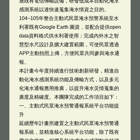
過既有電信傳輸設備，研發低成本自動化淹水
感測系統以達快速蒐集淹水情資之目的。
104~105年整合主動式民眾淹水預警系統至水
利署既有Google Earth 圖資，並配合提供open
data資料格式供水利署使用；完成內外水之智
慧型水尺設計及擴大建置範圍，可使民眾透過
APP主動拍照上傳，方便民眾共同參與淹水通
報。
本計畫今年度持續進行技術創新研發，精進自
動化淹水感測系統功能及傳輸方式，以及多元
化淹水通報應用推廣，以提升淹水災情蒐集的
廣度及精確度。本團隊完成的工作項目如下：
一、主動式民眾淹水預警通報系統平台功能提
升
延續歷年計畫所建置之主動式民眾淹水預警通
報系統，並精進核心系統平台功能，除了既有