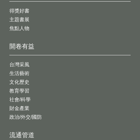
得獎好書
主題書展
焦點人物
開卷有益
台灣采風
生活藝術
文化歷史
教育學習
社會/科學
財金產業
政治/外交/國防
流通管道