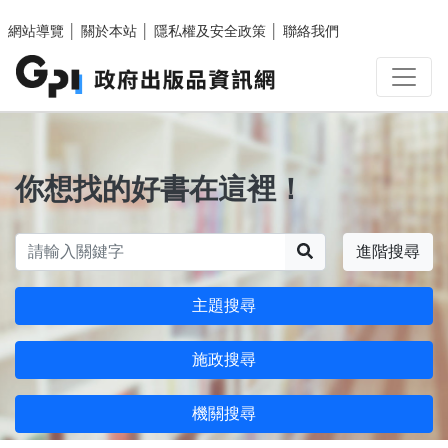
跳至主要內容區塊
網站導覽
│
關於本站
│
隱私權及安全政策
│
聯絡我們
你想找的好書在這裡！
搜尋
進階搜尋
主題搜尋
施政搜尋
機關搜尋