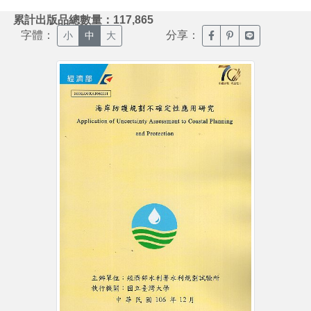
:::
累計出版品總數量：117,865
字體：
分享：
臉書分享(另開新視窗)
噗浪分享(另開新視
Line分享(另
小
中
大