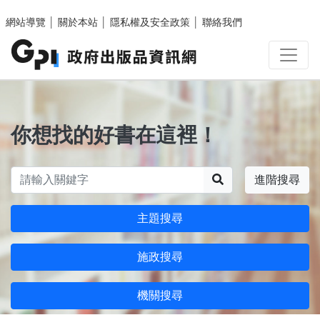
跳至主要內容區塊
網站導覽
│
關於本站
│
隱私權及安全政策
│
聯絡我們
你想找的好書在這裡！
搜尋
進階搜尋
主題搜尋
施政搜尋
機關搜尋