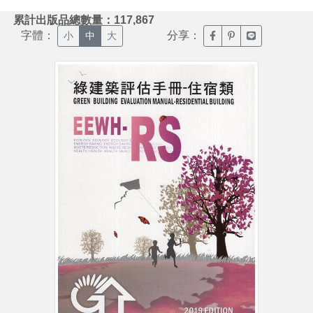
:::
累計出版品總數量：117,867
字體：
分享：
臉書分享(另開新視窗)
噗浪分享(另開新視
Line分享(另
小
中
大