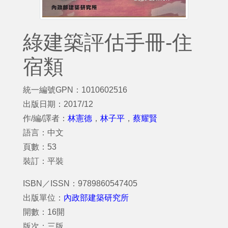
綠建築評估手冊-住
宿類
統一編號GPN：1010602516
出版日期：2017/12
作/編/譯者：
林憲德
，
林子平
，
蔡耀賢
語言：中文
頁數：53
裝訂：平裝
ISBN／ISSN：9789860547405
出版單位：
內政部建築研究所
開數：16開
版次：三版