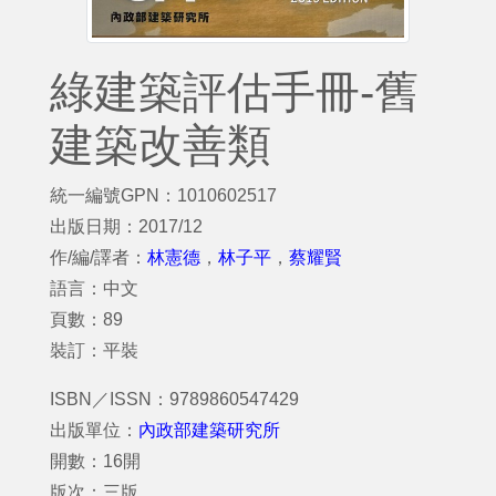
綠建築評估手冊-舊
建築改善類
統一編號GPN：1010602517
出版日期：2017/12
作/編/譯者：
林憲德
，
林子平
，
蔡耀賢
語言：中文
頁數：89
裝訂：平裝
ISBN／ISSN：9789860547429
出版單位：
內政部建築研究所
開數：16開
版次：三版