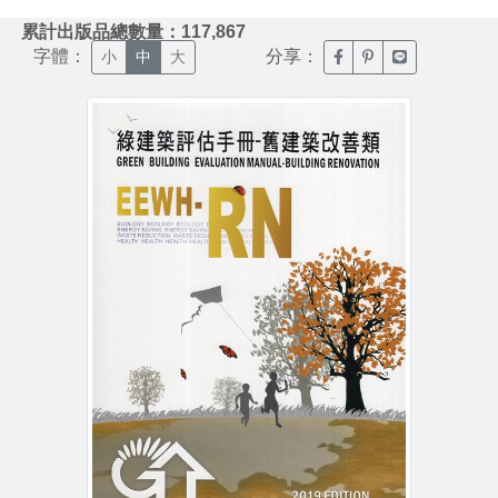
:::
累計出版品總數量：117,867
字體：
分享：
臉書分享(另開新視窗)
噗浪分享(另開新視
Line分享(另
小
中
大