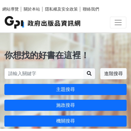
跳至主要內容區塊
網站導覽
│
關於本站
│
隱私權及安全政策
│
聯絡我們
你想找的好書在這裡！
搜尋
進階搜尋
主題搜尋
施政搜尋
機關搜尋