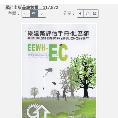
:::
累計出版品總數量：117,872
字體：
分享：
臉書分享(另開新視窗)
噗浪分享(另開新視
Line分享(另
小
中
大