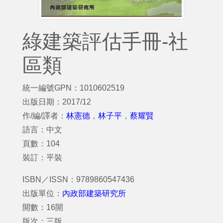
綠建築評估手冊-社
區類
統一編號GPN：1010602519
出版日期：2017/12
作/編/譯者：
林憲德
，
林子平
，
蔡耀賢
語言：中文
頁數：104
裝訂：平裝
ISBN／ISSN：9789860547436
出版單位：
內政部建築研究所
開數：16開
版次：三版