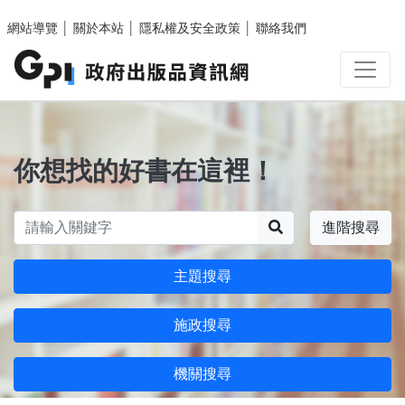
跳至主要內容區塊
網站導覽
│
關於本站
│
隱私權及安全政策
│
聯絡我們
你想找的好書在這裡！
搜尋
進階搜尋
主題搜尋
施政搜尋
機關搜尋