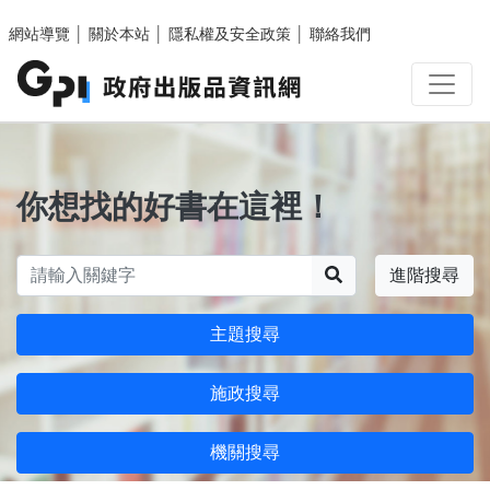
跳至主要內容區塊
網站導覽
│
關於本站
│
隱私權及安全政策
│
聯絡我們
你想找的好書在這裡！
搜尋
進階搜尋
主題搜尋
施政搜尋
機關搜尋