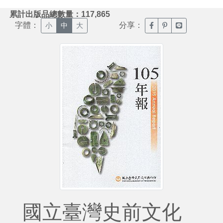
:::
累計出版品總數量：117,865
字體：
分享：
臉書分享(另開新視窗)
噗浪分享(另開新視
Line分享(另
小
中
大
國立臺灣史前文化