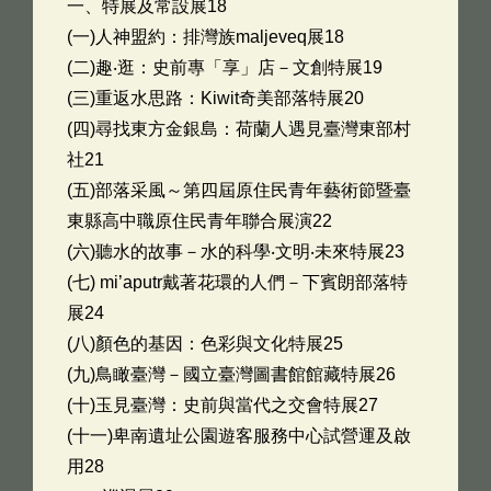
一、特展及常設展18
(一)人神盟約：排灣族maljeveq展18
(二)趣‧逛：史前專「享」店－文創特展19
(三)重返水思路：Kiwit奇美部落特展20
(四)尋找東方金銀島：荷蘭人遇見臺灣東部村
社21
(五)部落采風～第四屆原住民青年藝術節暨臺
東縣高中職原住民青年聯合展演22
(六)聽水的故事－水的科學‧文明‧未來特展23
(七) mi’aputr戴著花環的人們－下賓朗部落特
展24
(八)顏色的基因：色彩與文化特展25
(九)鳥瞰臺灣－國立臺灣圖書館館藏特展26
(十)玉見臺灣：史前與當代之交會特展27
(十一)卑南遺址公園遊客服務中心試營運及啟
用28