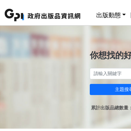
跳至主要內容區塊
:::
出版動態
你想找的
主題搜
累計出版品總數量：1