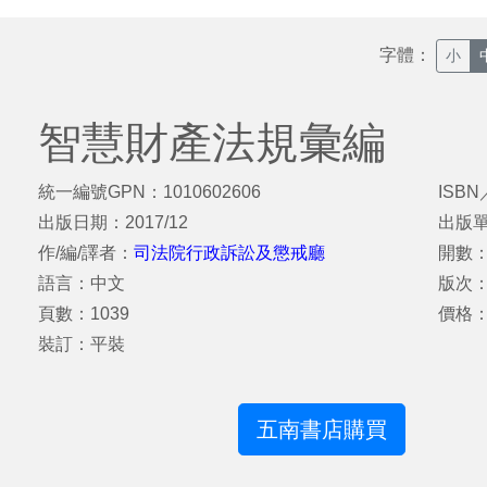
字體：
小
智慧財產法規彙編
統一編號GPN：1010602606
ISBN
出版日期：2017/12
出版
作/編/譯者：
司法院行政訴訟及懲戒廳
開數：
語言：中文
版次
頁數：1039
價格
裝訂：平裝
五南書店購買