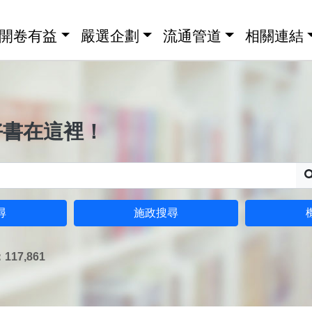
開卷有益
嚴選企劃
流通管道
相關連結
好書在這裡！
尋
施政搜尋
17,861