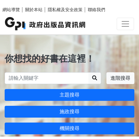
跳至主要內容區塊
網站導覽
│
關於本站
│
隱私權及安全政策
│
聯絡我們
你想找的好書在這裡！
搜尋
進階搜尋
主題搜尋
施政搜尋
機關搜尋