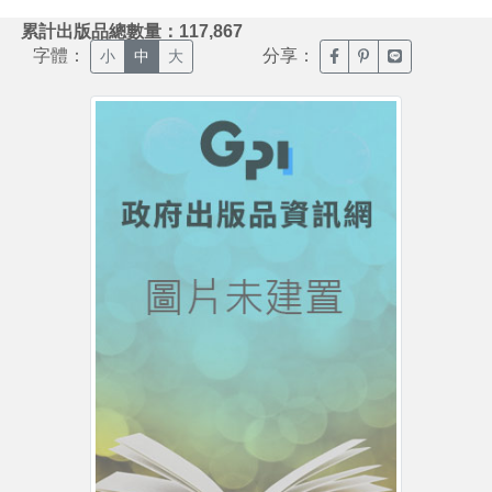
:::
累計出版品總數量：117,867
字體：
分享：
臉書分享(另開新視窗)
噗浪分享(另開新視
Line分享(另
小
中
大