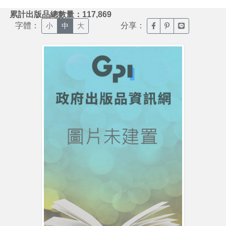
:::
累計出版品總數量：117,869
字體：
分享：
臉書分享(另開新視窗)
噗浪分享(另開新視
Line分享(另
小
中
大