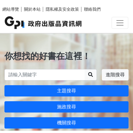
跳至主要內容區塊
網站導覽
│
關於本站
│
隱私權及安全政策
│
聯絡我們
你想找的好書在這裡！
搜尋
進階搜尋
主題搜尋
施政搜尋
機關搜尋