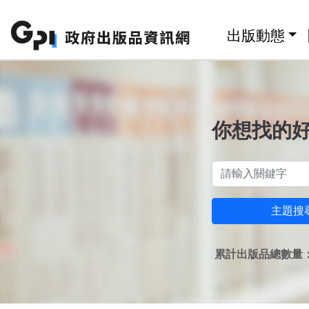
跳至主要內容區塊
:::
出版動態
你想找的
主題搜
累計出版品總數量：1