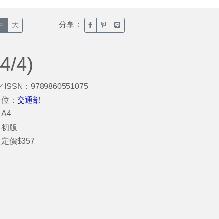
分享：
臉書分享(另開新視窗)
噗浪分享(另開新視窗)
Line分享(另開新視窗)
中
大
/4)
／ISSN：9789860551075
單位：
交通部
A4
：初版
定價$357