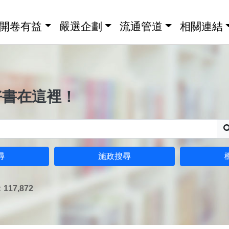
開卷有益
嚴選企劃
流通管道
相關連結
好書在這裡！
尋
施政搜尋
17,872