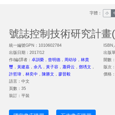
字體：
小
號誌控制技術研究計畫(4
統一編號GPN：1010602784
ISBN
出版日期：2017/12
出版
作/編/譯者：
卓訓榮
，
曾明德
，
周幼珍
，
林貴
開數：
璽
，
黃建嘉
，
余凡
，
黃子容
，
蕭舜云
，
鄧琇文
，
版次
許哲瑋
，
林奕中
，
陳勝文
，
廖晉毅
價格：
語言：中文
頁數：35
裝訂：平裝