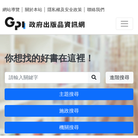
跳至主要內容區塊
網站導覽
│
關於本站
│
隱私權及安全政策
│
聯絡我們
你想找的好書在這裡！
搜尋
進階搜尋
主題搜尋
施政搜尋
機關搜尋