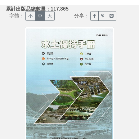
:::
累計出版品總數量：117,865
字體：
分享：
臉書分享(另開新視窗)
噗浪分享(另開新視
Line分享(另
小
中
大