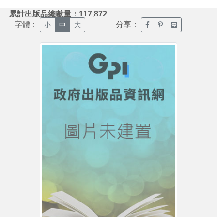
:::
累計出版品總數量：117,872
字體：
分享：
臉書分享(另開新視窗)
噗浪分享(另開新視
Line分享(另
小
中
大