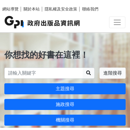
跳至主要內容區塊
網站導覽
│
關於本站
│
隱私權及安全政策
│
聯絡我們
你想找的好書在這裡！
搜尋
進階搜尋
主題搜尋
施政搜尋
機關搜尋