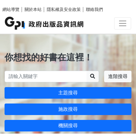
跳至主要內容區塊
網站導覽
│
關於本站
│
隱私權及安全政策
│
聯絡我們
你想找的好書在這裡！
搜尋
進階搜尋
主題搜尋
施政搜尋
機關搜尋