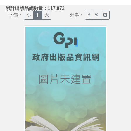
:::
累計出版品總數量：117,872
字體：
分享：
臉書分享(另開新視窗)
噗浪分享(另開新視
Line分享(另
小
中
大