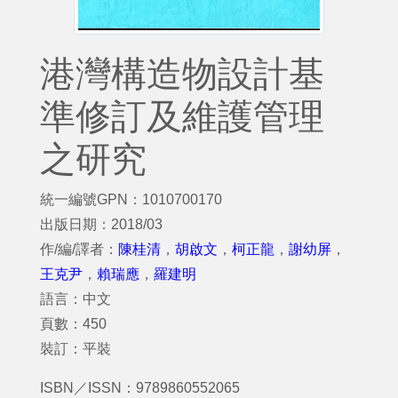
港灣構造物設計基
準修訂及維護管理
之研究
統一編號GPN：1010700170
出版日期：2018/03
作/編/譯者：
陳桂清
，
胡啟文
，
柯正龍
，
謝幼屏
，
王克尹
，
賴瑞應
，
羅建明
語言：中文
頁數：450
裝訂：平裝
ISBN／ISSN：9789860552065