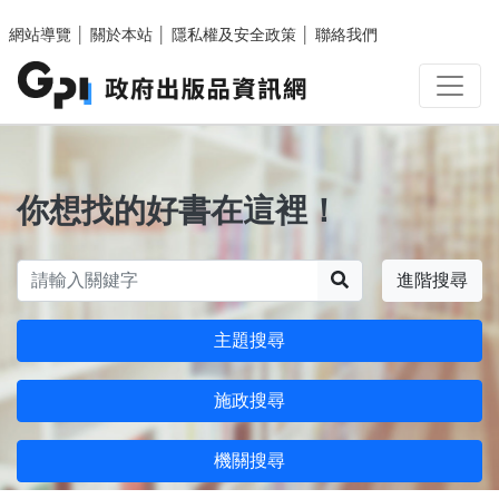
跳至主要內容區塊
網站導覽
│
關於本站
│
隱私權及安全政策
│
聯絡我們
你想找的好書在這裡！
搜尋
進階搜尋
主題搜尋
施政搜尋
機關搜尋