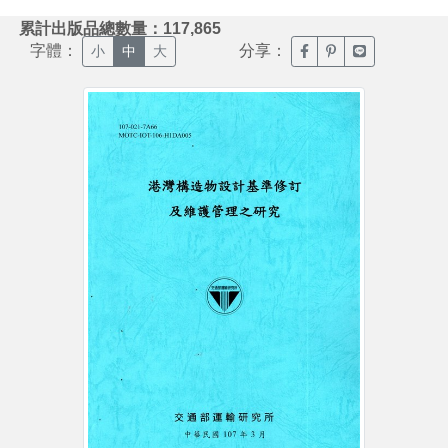
:::
累計出版品總數量：117,865
字體：
分享：
臉書分享(另開新視窗)
噗浪分享(另開新視
Line分享(另
小
中
大