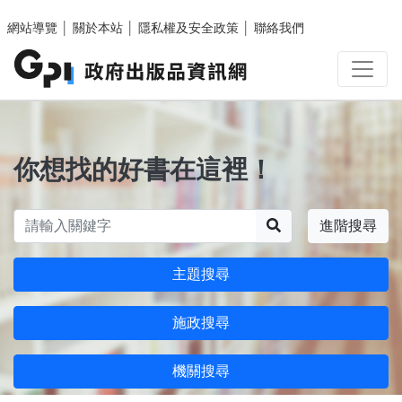
跳至主要內容區塊
網站導覽
│
關於本站
│
隱私權及安全政策
│
聯絡我們
你想找的好書在這裡！
搜尋
進階搜尋
主題搜尋
施政搜尋
機關搜尋