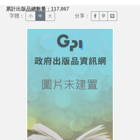
:::
累計出版品總數量：117,867
字體：
分享：
臉書分享(另開新視窗)
噗浪分享(另開新視
Line分享(另
小
中
大