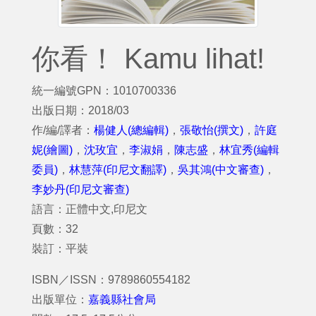
你看！ Kamu lihat!
統一編號GPN：1010700336
出版日期：2018/03
作/編/譯者：
楊健人(總編輯)
，
張敬怡(撰文)
，
許庭
妮(繪圖)
，
沈玫宜
，
李淑娟
，
陳志盛
，
林宜秀(編輯
委員)
，
林慧萍(印尼文翻譯)
，
吳其鴻(中文審查)
，
李妙丹(印尼文審查)
語言：正體中文,印尼文
頁數：32
裝訂：平裝
ISBN／ISSN：9789860554182
出版單位：
嘉義縣社會局