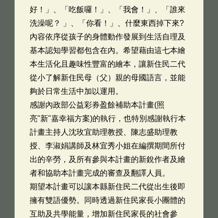
好！」、「吃飯囉！」、「我會！」、「誰來
洗澡呢？ 」、「你看！」、什麼東西掉下來?
內容依序從孩子的身體動作發展到生活自理及
基本認知學習都包含在內。希望藉由這七本繪
本生活化且趣味性豐富的繪本，讓新住民二代
從小了解新住民母（父）親的母國語言，並能
夠於日常生活中加以運用。
感謝內政部公益彩券盈餘補助本計畫(照
亮"新"嘉幸福方案)的執行，也特別感謝執行本
計畫主持人沈玫宜助理教授、陳志盛助理教
授、李淑娟講師及林宜秀小姐在編撰期間所付
出的辛勞，及所有參與本計畫的新銳作者及繪
者和協助本計畫完成的審查及翻譯人員。
期望本計畫可以讓本縣新住民二代從出生後即
擁有雙語優勢。同時透過新住民家長小團體的
互助及共學能量，增加新住民家長的社會參