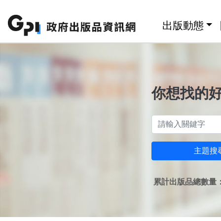
跳至主要內容區塊
:::
出版動態
你想找的
主題搜
累計出版品總數量：1