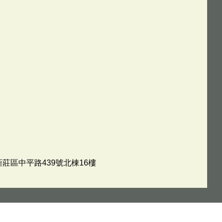
新莊區中平路439號北棟16樓