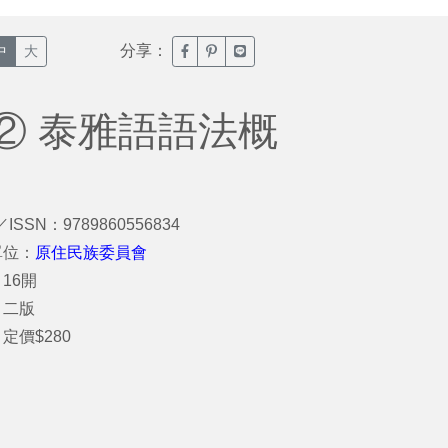
分享：
臉書分享(另開新視窗)
噗浪分享(另開新視窗)
Line分享(另開新視窗)
中
大
② 泰雅語語法概
／ISSN：9789860556834
單位：
原住民族委員會
16開
：二版
定價$280