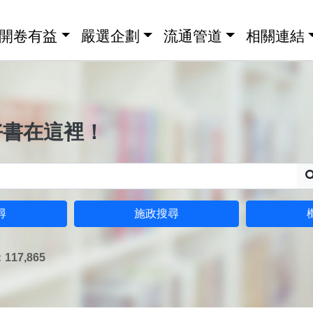
開卷有益
嚴選企劃
流通管道
相關連結
好書在這裡！
尋
施政搜尋
17,865