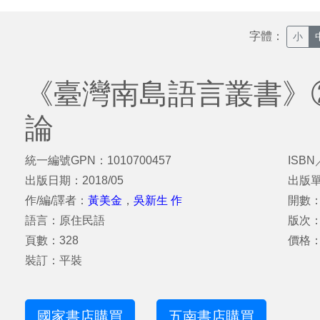
字體：
小
《臺灣南島語言叢書》
論
統一編號GPN：1010700457
ISBN
出版日期：2018/05
出版
作/編/譯者：
黃美金
，
吳新生 作
開數：
語言：原住民語
版次
頁數：328
價格：
裝訂：平裝
國家書店購買
五南書店購買