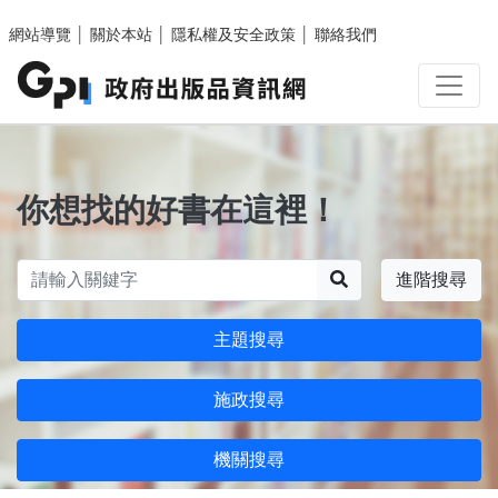
跳至主要內容區塊
網站導覽
│
關於本站
│
隱私權及安全政策
│
聯絡我們
你想找的好書在這裡！
搜尋
進階搜尋
主題搜尋
施政搜尋
機關搜尋