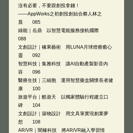
沒有必要，不要跟創投拿錢！
——AppWorks之初創投創始合夥人林之
晨 085
綠能｜岳鼎 以智慧電能服務接軌國際
088
文創設計｜橡果藝術 用LUNA月球燈療癒心
靈 092
智慧科技｜集雅科技 讓AI自動產製影音內
容 096
醫療生技｜三細胞 運用智慧藥盒關懷長者健
康 100
旅遊平台｜酷遊天 以獨家體驗行程建立口
碑 104
文創設計｜築物設計 用文具筆實現創業夢
想 108
AR/VR｜闇橡科技 將AR/VR融入學習情