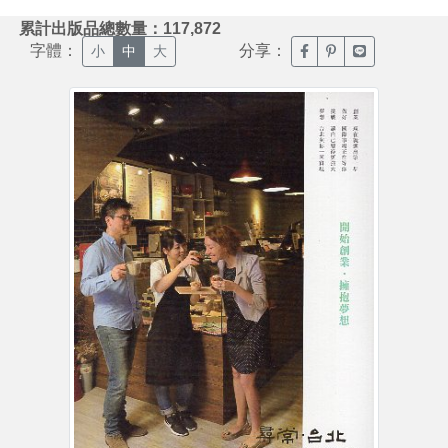
:::
累計出版品總數量：117,872
字體：
分享：
臉書分享(另開新視窗)
噗浪分享(另開新視
Line分享(另
小
中
大