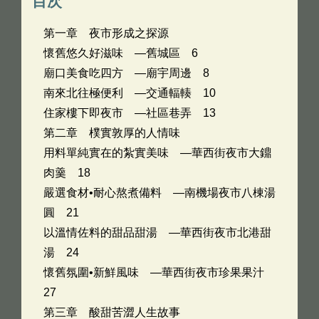
目次
第一章 夜市形成之探源
懷舊悠久好滋味 —舊城區 6
廟口美食吃四方 —廟宇周邊 8
南來北往極便利 —交通輻輳 10
住家樓下即夜市 —社區巷弄 13
第二章 樸實敦厚的人情味
用料單純實在的紮實美味 —華西街夜市大鐤
肉羹 18
嚴選食材•耐心熬煮備料 —南機場夜市八棟湯
圓 21
以溫情佐料的甜品甜湯 —華西街夜市北港甜
湯 24
懷舊氛圍•新鮮風味 —華西街夜市珍果果汁
27
第三章 酸甜苦澀人生故事