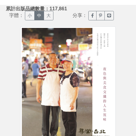
:::
累計出版品總數量：117,861
字體：
分享：
臉書分享(另開新視窗)
噗浪分享(另開新視
Line分享(另
小
中
大