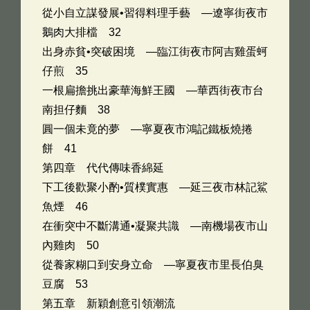
從小自立謀發展•習得料理手藝 —遼寧街夜市
鵝肉大排檔 32
出身赤貧•突破困境 —臨江街夜市阿吉雞蛋蚵
仔煎 35
一根扁擔挑出豪華海鮮王國 —華西街夜市台
南担仔麵 38
圓一個未竟的夢 —寧夏夜市鴻記鐵板燒捲
餅 41
第四章 代代傳味香綿延
下工後歡聚小酌•質樸實惠 —延三夜市林記鯊
魚煙 46
在衝突中不斷溝通•凝聚共識 —南機場夜市山
內雞肉 50
從養家糊口到安身立命 —寧夏夜市里長伯臭
豆腐 53
第五章 新穎創意引領潮流