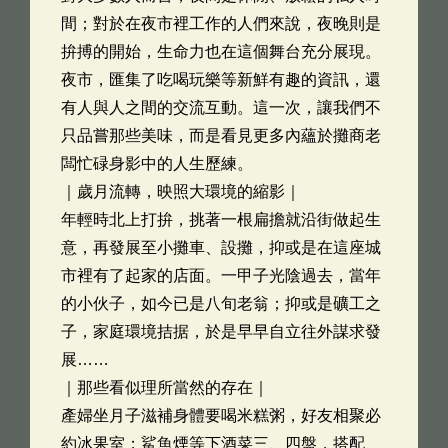
間；對於在夜市裡工作的人們來說，夜晚則是
拚搏的開始，生命力也在這個舞台充分展現。
夜市，匯集了吃喝玩樂等新鮮有趣的資訊，還
有人與人之間的交流互動。這一次，讓我們不
只品嘗那些美味，而是看見更多內蘊於攤商老
闆忙碌身影中的人生歷練。
｜歲月流轉，映照大環境的縮影｜
年輕時北上打拚，挑著一根扁擔就沿街做起生
意，再發展至小攤車、設攤，抑或是在這座城
市裡有了起家的店面。一甲子光陰過去，當年
的小伙子，如今已是八旬老翁；抑或是礦工之
子，家庭環境拮据，於是早早自立往外謀求發
展……
｜那些看似理所當然的存在｜
產婦坐月子滋補身體要喝米糕粥，好友相聚必
約冰果室；鯊魚煙等下酒菜三、四盤，搭配