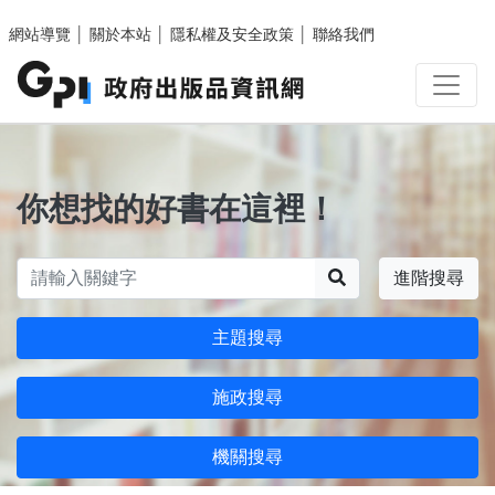
跳至主要內容區塊
網站導覽
│
關於本站
│
隱私權及安全政策
│
聯絡我們
你想找的好書在這裡！
搜尋
進階搜尋
主題搜尋
施政搜尋
機關搜尋