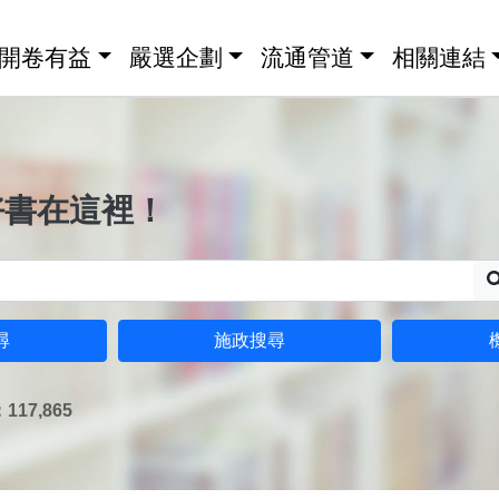
開卷有益
嚴選企劃
流通管道
相關連結
好書在這裡！
尋
施政搜尋
17,865