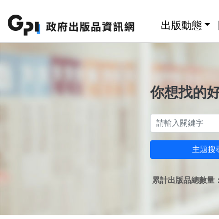
跳至主要內容區塊
:::
出版動態
你想找的
主題搜
累計出版品總數量：1