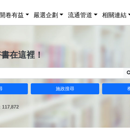
開卷有益
嚴選企劃
流通管道
相關連結
好書在這裡！
尋
施政搜尋
17,872