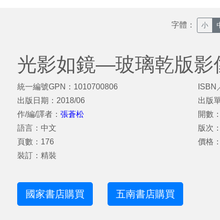
字體：
小
光影如鏡—玻璃乾版影
統一編號GPN：1010700806
ISBN
出版日期：2018/06
出版
作/編/譯者：
張蒼松
開數：
語言：中文
版次
頁數：176
價格：
裝訂：精裝
國家書店購買
五南書店購買