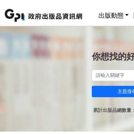
跳至主要內容區塊
:::
出版動態
你想找的
主題搜
累計出版品總數量：1