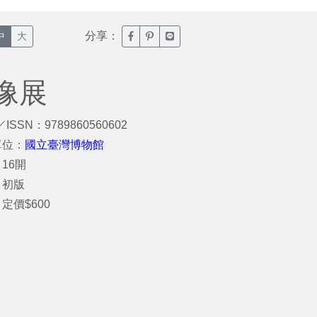
分享：
臉書分享(另開新視窗)
噗浪分享(另開新視窗)
Line分享(另開新視窗)
中
大
像展
／ISSN：9789860560602
單位：
國立臺灣博物館
16開
：初版
定價$600