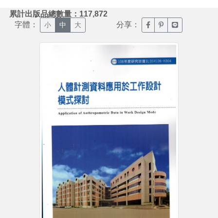
:::
累計出版品總數量：117,872
字體：
分享：
臉書分享(另開新視窗)
噗浪分享(另開新視
Line分享(另
小
中
大