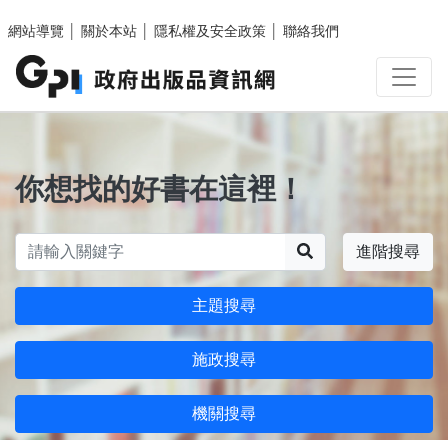
跳至主要內容區塊
網站導覽
│
關於本站
│
隱私權及安全政策
│
聯絡我們
你想找的好書在這裡！
搜尋
進階搜尋
主題搜尋
施政搜尋
機關搜尋