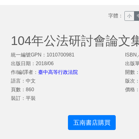
字體：
小
104年公法研討會論文
統一編號GPN：1010700981
ISBN
出版日期：2018/06
出版
作/編/譯者：
臺中高等行政法院
開數：
語言：中文
版次：
頁數：860
價格：
裝訂：平裝
五南書店購買