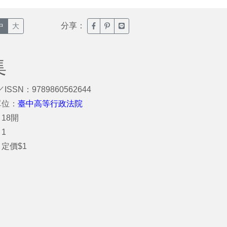
分享：
臉書分享(另開新視窗)
噗浪分享(另開新視窗)
Line分享(另開新視窗)
中
大
集
／ISSN：9789860562644
單位：
臺中高等行政法院
18開
1
定價$1