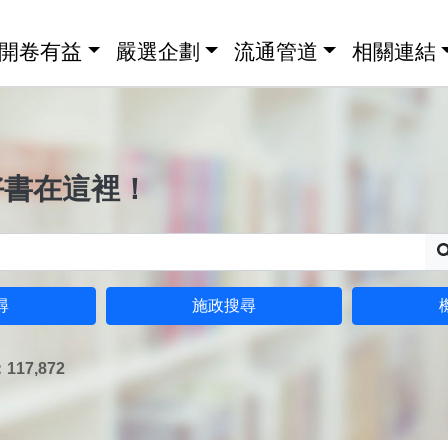
開卷有益
嚴選企劃
流通管道
相關連結
好書在這裡！
尋
施政搜尋
17,872