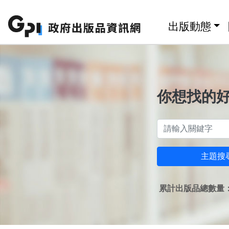
跳至主要內容區塊
:::
出版動態
你想找的
主題搜
累計出版品總數量：1