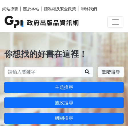
跳至主要內容區塊
網站導覽
│
關於本站
│
隱私權及安全政策
│
聯絡我們
你想找的好書在這裡！
搜尋
進階搜尋
主題搜尋
施政搜尋
機關搜尋