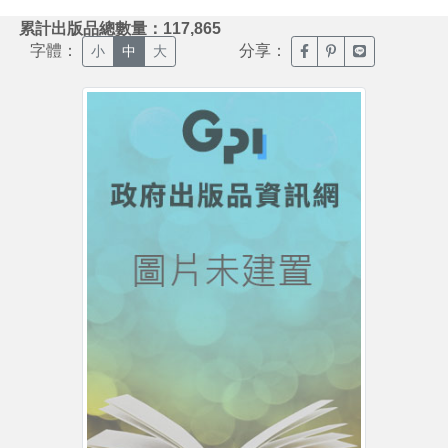
:::
累計出版品總數量：117,865
字體：
分享：
臉書分享(另開新視窗)
噗浪分享(另開新視
Line分享(另
小
中
大