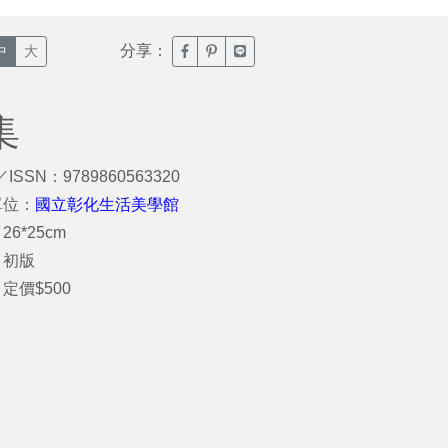
分享：
臉書分享(另開新視窗)
噗浪分享(另開新視窗)
Line分享(另開新視窗)
中
大
集
／ISSN：9789860563320
單位：
國立彰化生活美學館
6*25cm
：初版
定價$500