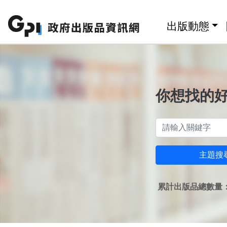
跳至主要內容區塊
:::
出版動態
你想找的
主題搜
累計出版品總數量：1