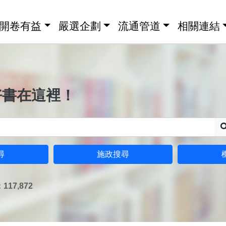
開卷有益
嚴選企劃
流通管道
相關連結
好書在這裡！
尋
施政搜尋
17,872