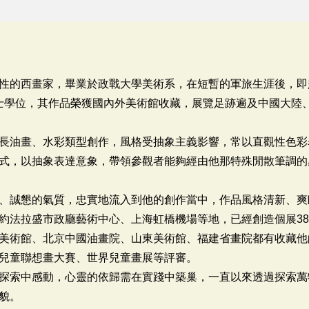
性的西畫家，畢業於政戰大學美術系，在短暫的軍旅生涯後，即
sity美研所碩士學位，其作品榮獲國內外美術館收藏，展覽足跡遍及中國
長油畫、水彩類型創作，風格受抽象主義影響，常以直觀性色彩
式，以抽象表達意象，帶領參觀者能夠經由他那特殊閒散筆調的
、誠懇的氣質，忠實地流入到他的創作當中，作品風格清新、爽
約法拉盛市政廳藝術中心、上海虹橋機場等地，已經創造個展3
美術館、北京中國油畫院、山東美術館、福建省畫院都有收藏他
兒童聯想畫大賽、世界兒童畫展等評審。
探索中感動，心靈的依歸需在實踐中築巢，一直以來透過探索萬
貌。