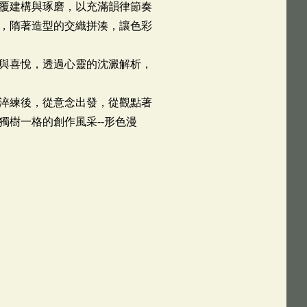
覆建構與琢磨，以充滿韻律節奏
，隋著造型的交織拼湊，讓色彩
與喜悅，透過心靈的沈澱解析，
淬練後，從意念出發，從觀點著
樹一格的創作風采--形色漫