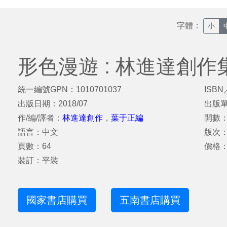
字體：
小
形色漫遊 : 林進達創作
統一編號GPN：1010701037
ISBN
出版日期：2018/07
出版
作/編/譯者：
林進達創作
，
葉于正編
開數：2
語言：中文
版次
頁數：64
價格：
裝訂：平裝
國家書店購買
五南書店購買