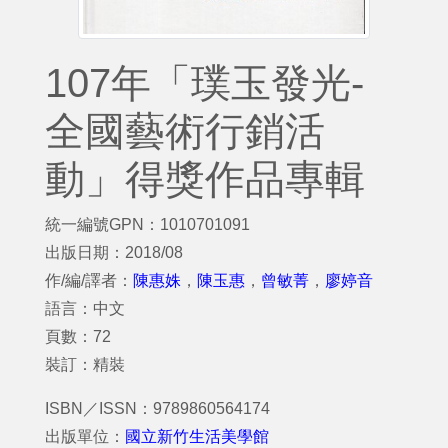
107年「璞玉發光-
全國藝術行銷活
動」得獎作品專輯
統一編號GPN：1010701091
出版日期：2018/08
作/編/譯者：
陳惠姝
，
陳玉惠
，
曾敏菁
，
廖婷音
語言：中文
頁數：72
裝訂：精裝
ISBN／ISSN：9789860564174
出版單位：
國立新竹生活美學館