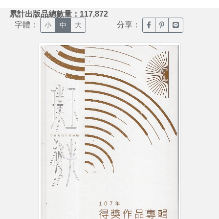
:::
累計出版品總數量：117,872
字體：
分享：
臉書分享(另開新視窗)
噗浪分享(另開新視
Line分享(另
小
中
大