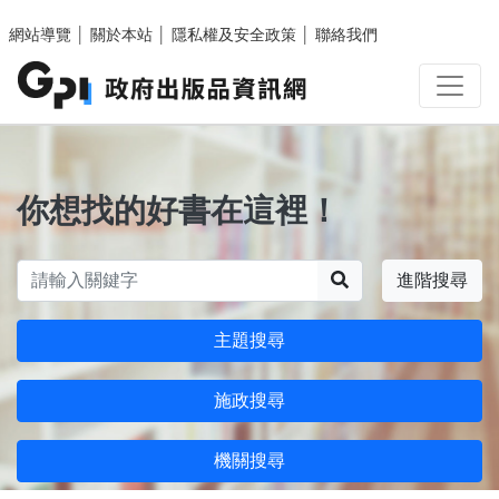
跳至主要內容區塊
網站導覽
│
關於本站
│
隱私權及安全政策
│
聯絡我們
你想找的好書在這裡！
搜尋
進階搜尋
主題搜尋
施政搜尋
機關搜尋