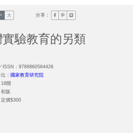
分享：
臉書分享(另開新視窗)
噗浪分享(另開新視窗)
Line分享(另開新視窗)
中
大
灣實驗教育的另類
／ISSN：9789860564426
單位：
國家教育研究院
18開
：初版
定價$300