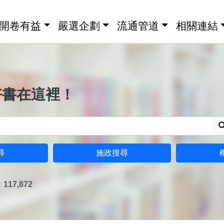
開卷有益
嚴選企劃
流通管道
相關連結
好書在這裡！
尋
施政搜尋
17,872