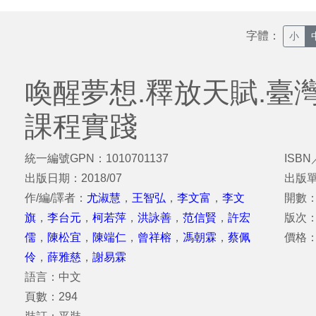
字體：
小
喚醒夢想.釋放天賦.臺
課程實踐
統一編號GPN：1010701137
ISBN
出版日期：2018/07
出版
作/編/譯者：
尤淑慧
，
王智弘
，
李文富
，
李文
開數：
旗
，
李台元
，
柯若萍
，
洪詠善
，
范信賢
，
許宏
版次
儒
，
陳松宜
，
陳端仁
，
曾祥榕
，
馮朝霖
，
蔡佩
價格：
伶
，
薛雅慈
，
謝易霖
語言：中文
頁數：294