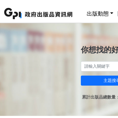
跳至主要內容區塊
:::
出版動態
你想找的
主題搜
累計出版品總數量：1