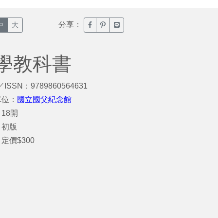
分享：
臉書分享(另開新視窗)
噗浪分享(另開新視窗)
Line分享(另開新視窗)
中
大
學教科書
／ISSN：9789860564631
單位：
國立國父紀念館
18開
：初版
定價$300