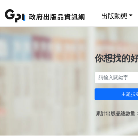
跳至主要內容區塊
:::
出版動態
你想找的
主題搜
累計出版品總數量：1