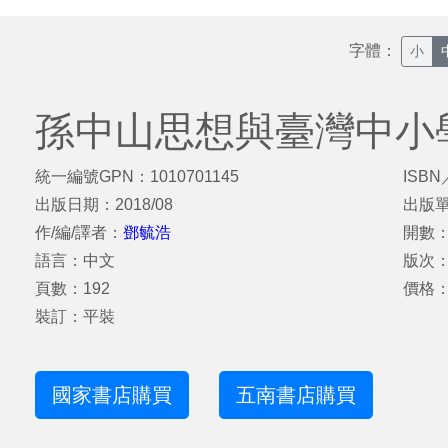
字體：
小
孫中山思想與臺灣中小
統一編號GPN：1010701145
ISBN
出版日期：2018/08
出版
作/編/譯者：
鄧毓浩
開數：
語言：中文
版次
頁數：192
價格：
裝訂：平裝
國家書店購買
五南書店購買