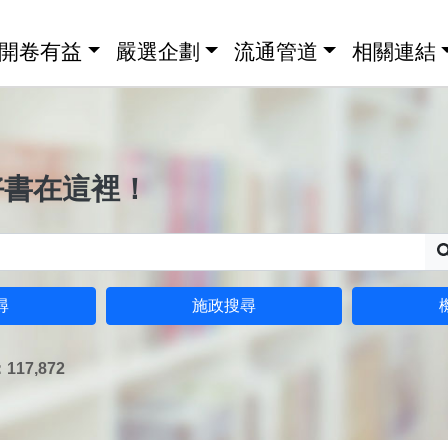
開卷有益
嚴選企劃
流通管道
相關連結
好書在這裡！
尋
施政搜尋
17,872