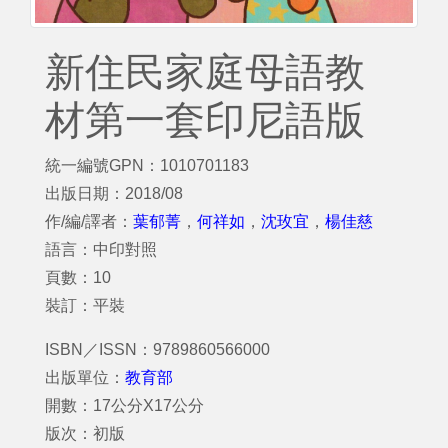
新住民家庭母語教
材第一套印尼語版
統一編號GPN：1010701183
出版日期：2018/08
作/編/譯者：
葉郁菁
，
何祥如
，
沈玫宜
，
楊佳慈
語言：中印對照
頁數：10
裝訂：平裝
ISBN／ISSN：9789860566000
出版單位：
教育部
開數：17公分X17公分
版次：初版