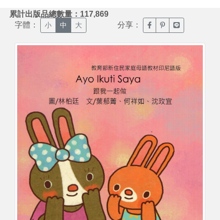
:::
累計出版品總數量：117,869
字體：
分享：
臉書分享(另開新視窗)
噗浪分享(另開新視
Line分享(另
小
中
大