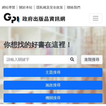
跳至主要內容區塊
網站導覽
│
關於本站
│
隱私權及安全政策
│
聯絡我們
你想找的好書在這裡！
搜尋
進階搜尋
主題搜尋
施政搜尋
機關搜尋