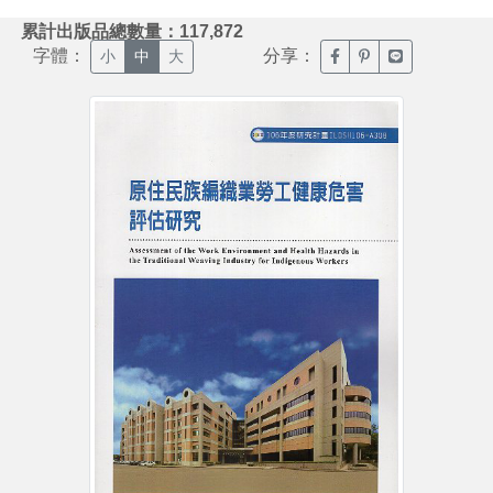
:::
累計出版品總數量：117,872
字體：
分享：
臉書分享(另開新視窗)
噗浪分享(另開新視
Line分享(另
小
中
大