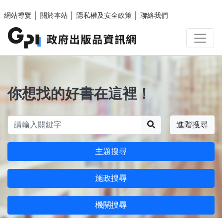
跳至主要內容區塊
網站導覽
│
關於本站
│
隱私權及安全政策
│
聯絡我們
你想找的好書在這裡！
搜尋
進階搜尋
主題搜尋
施政搜尋
機關搜尋