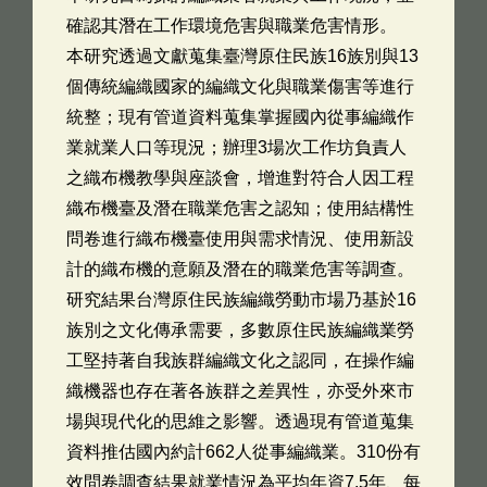
確認其潛在工作環境危害與職業危害情形。
本研究透過文獻蒐集臺灣原住民族16族別與13
個傳統編織國家的編織文化與職業傷害等進行
統整；現有管道資料蒐集掌握國內從事編織作
業就業人口等現況；辦理3場次工作坊負責人
之織布機教學與座談會，增進對符合人因工程
織布機臺及潛在職業危害之認知；使用結構性
問卷進行織布機臺使用與需求情況、使用新設
計的織布機的意願及潛在的職業危害等調查。
研究結果台灣原住民族編織勞動市場乃基於16
族別之文化傳承需要，多數原住民族編織業勞
工堅持著自我族群編織文化之認同，在操作編
織機器也存在著各族群之差異性，亦受外來市
場與現代化的思維之影響。透過現有管道蒐集
資料推估國內約計662人從事編織業。310份有
效問卷調查結果就業情況為平均年資7.5年、每