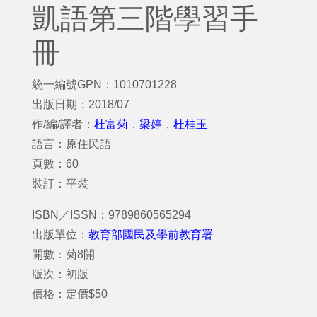
凱語第三階學習手
冊
統一編號GPN：1010701228
出版日期：2018/07
作/編/譯者：
杜富菊
，
梁婷
，
杜桂玉
語言：原住民語
頁數：60
裝訂：平裝
ISBN／ISSN：9789860565294
出版單位：
教育部國民及學前教育署
開數：菊8開
版次：初版
價格：定價$50