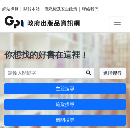
跳至主要內容區塊
網站導覽
│
關於本站
│
隱私權及安全政策
│
聯絡我們
你想找的好書在這裡！
搜尋
進階搜尋
主題搜尋
施政搜尋
機關搜尋