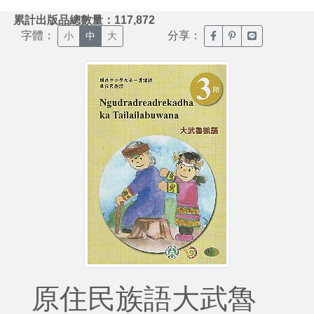
:::
累計出版品總數量：117,872
字體：
分享：
臉書分享(另開新視窗)
噗浪分享(另開新視
Line分享(另
小
中
大
原住民族語大武魯