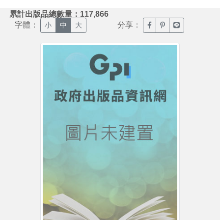
:::
累計出版品總數量：117,866
字體：
分享：
臉書分享(另開新視窗)
噗浪分享(另開新視
Line分享(另
小
中
大