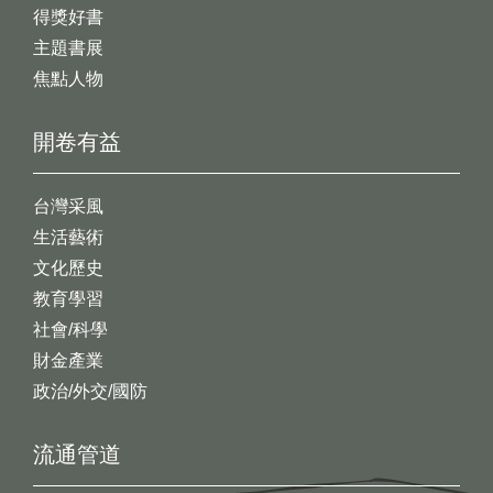
得獎好書
主題書展
焦點人物
開卷有益
台灣采風
生活藝術
文化歷史
教育學習
社會/科學
財金產業
政治/外交/國防
流通管道