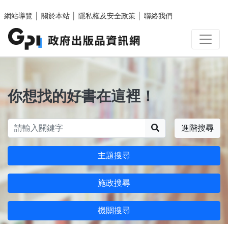
跳至主要內容區塊
網站導覽
│
關於本站
│
隱私權及安全政策
│
聯絡我們
你想找的好書在這裡！
搜尋
進階搜尋
主題搜尋
施政搜尋
機關搜尋