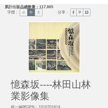
:::
累計出版品總數量：117,865
字體：
分享：
臉書分享(另開新視窗)
噗浪分享(另開新視
Line分享(另
小
中
大
憶森坂----林田山林
業影像集
統一編號GPN：1010701614