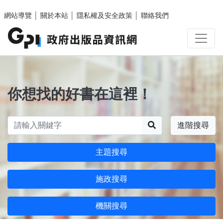
跳至主要內容區塊
網站導覽
│
關於本站
│
隱私權及安全政策
│
聯絡我們
你想找的好書在這裡！
搜尋
進階搜尋
主題搜尋
施政搜尋
機關搜尋