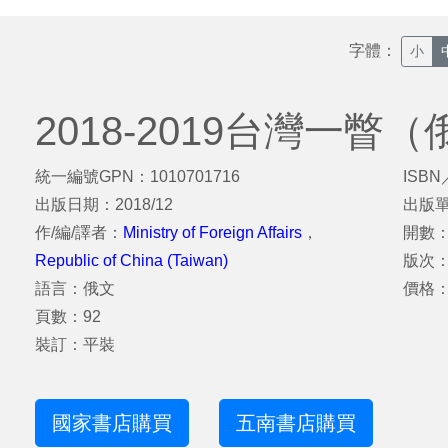
字體：
小
2018-2019台灣一瞥
統一編號GPN：1010701716
ISBN
出版日期：2018/12
出版
作/編/譯者：
Ministry of Foreign Affairs
，
開數：
Republic of China (Taiwan)
版次
語言：俄文
價格：
頁數：92
裝訂：平裝
國家書店購買
五南書店購買