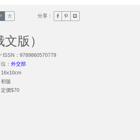
分享：
臉書分享(另開新視窗)
噗浪分享(另開新視窗)
Line分享(另開新視窗)
中
大
（俄文版）
／ISSN：9789860570779
單位：
外交部
16x10cm
：初版
定價$70