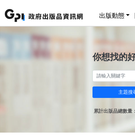
跳至主要內容區塊
:::
出版動態
你想找的
主題搜
累計出版品總數量：1