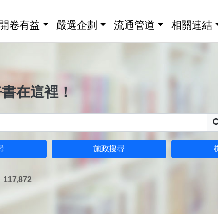
開卷有益
嚴選企劃
流通管道
相關連結
好書在這裡！
尋
施政搜尋
17,872