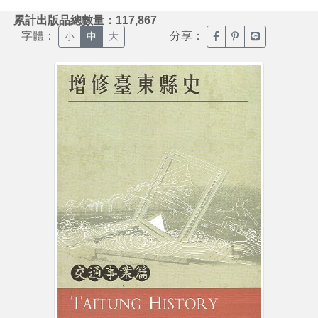
:::
累計出版品總數量：117,867
字體：
分享：
臉書分享(另開新視窗)
噗浪分享(另開新視
Line分享(另
小
中
大