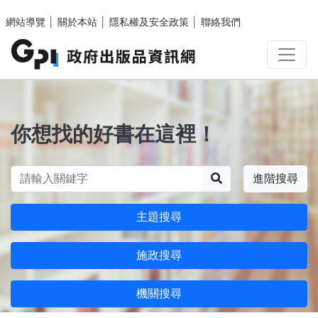
跳至主要內容區塊
網站導覽
│
關於本站
│
隱私權及安全政策
│
聯絡我們
你想找的好書在這裡！
搜尋
進階搜尋
主題搜尋
施政搜尋
機關搜尋