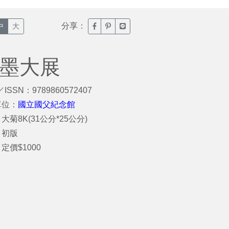
分享：
臉書分享(另開新視窗)
噗浪分享(另開新視窗)
Line分享(另開新視窗)
中
大
水墨大展
／ISSN：9789860572407
單位：
國立國父紀念館
大菊8K(31公分*25公分)
：初版
定價$1000