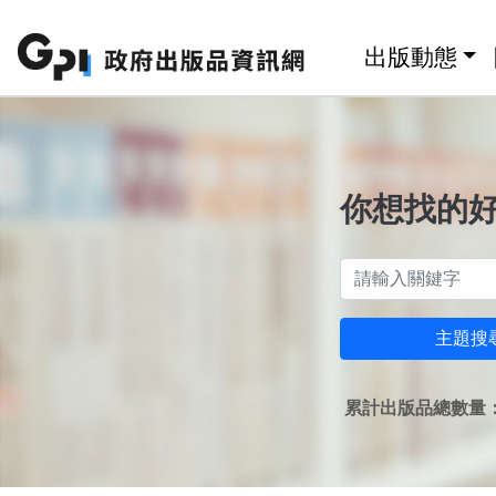
跳至主要內容區塊
:::
出版動態
你想找的
主題搜
累計出版品總數量：1