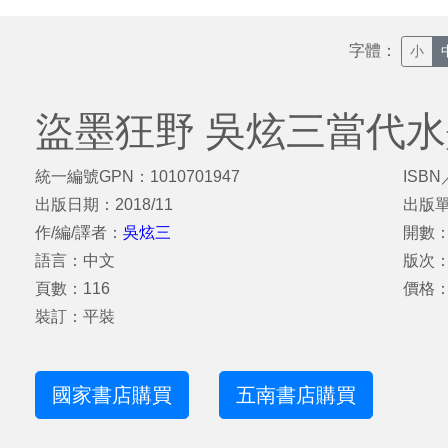
字體：
小
盜墨狂野 吳炫三當代
統一編號GPN：1010701947
ISBN
出版日期：2018/11
出版
作/編/譯者：
吳炫三
開數：
語言：中文
版次
頁數：116
價格：
裝訂：平裝
國家書店購買
五南書店購買