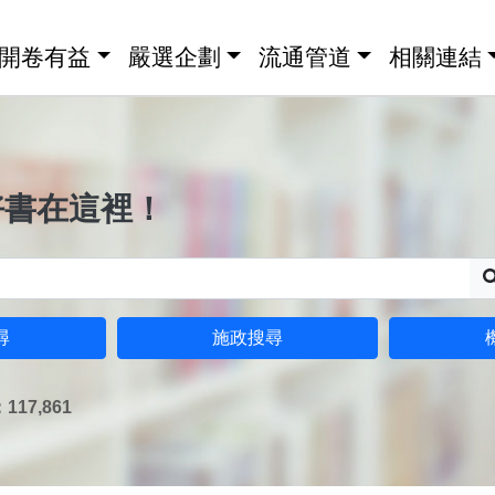
開卷有益
嚴選企劃
流通管道
相關連結
好書在這裡！
尋
施政搜尋
17,861