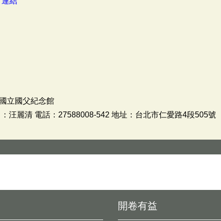
：
連結
國立國父紀念館
麗清 電話：27588008-542 地址：台北市仁愛路4段505號
開卷有益