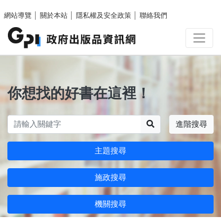
跳至主要內容區塊
網站導覽
│
關於本站
│
隱私權及安全政策
│
聯絡我們
你想找的好書在這裡！
搜尋
進階搜尋
主題搜尋
施政搜尋
機關搜尋