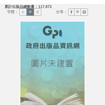
:::
累計出版品總數量：117,872
字體：
分享：
臉書分享(另開新視窗)
噗浪分享(另開新視
Line分享(另
小
中
大