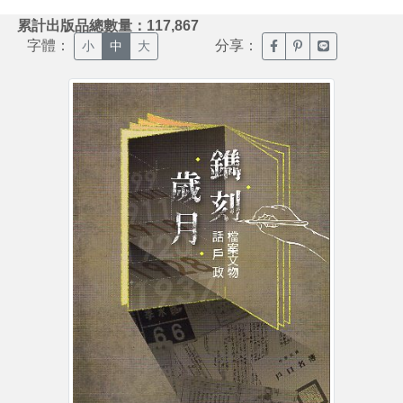
:::
累計出版品總數量：117,867
字體：
分享：
臉書分享(另開新視窗)
噗浪分享(另開新視
Line分享(另
小
中
大