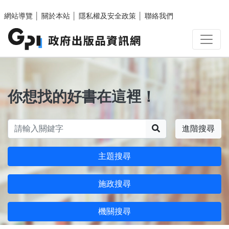
跳至主要內容區塊
網站導覽
│
關於本站
│
隱私權及安全政策
│
聯絡我們
你想找的好書在這裡！
搜尋
進階搜尋
主題搜尋
施政搜尋
機關搜尋