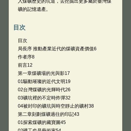
入煤礦歷史的坑道，去挖掘出更多屬於臺灣煤
礦的記憶遺產。
目次
目次
局長序 推動產業近代的煤礦資產價值6
作者序8
前言12
第一章煤礦場的光與影17
01驅動璀璨的近代文明19
02台灣煤礦的光輝時代26
03礦坑裡的不定時炸彈32
04被封印的礦坑與時空靜止的礦村38
第二章刻劃煤礦過往的印記43
01探索煤礦的藏寶圖45
02礦工也是藝術家54