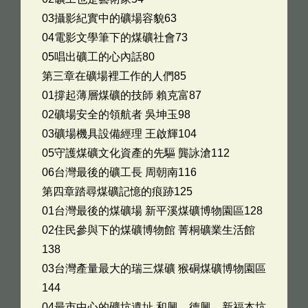
03攝影紀實中的礦場容貌63
04電影文學筆下的煤礦社會73
05唱出礦工的心內話80
第三章在礦場裡工作的人們85
01撐起薄層煤礦的技師 賴克富87
02礦場安全的領航者 吳坤玉98
03礦場機具設備經理 王啟輝104
05守護煤礦文化資產的先驅 龔詠滄112
06台灣最後的礦工長 周朝南116
第四章踏尋煤礦記憶的痕跡125
01台灣最後的煤礦場 新平溪煤礦博物園區128
02住民參與下的煤礦博物館 菁桐礦業生活館
138
03台灣產量最大的瑞三煤礦 猴硐煤礦博物園區
144
04最市中心的礦坑遺址 和興、德興、新福本坑