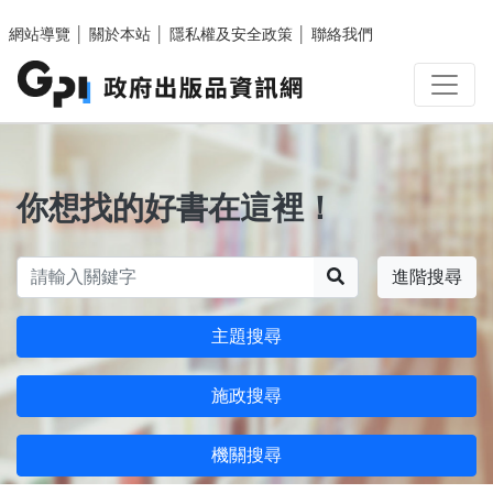
跳至主要內容區塊
網站導覽
│
關於本站
│
隱私權及安全政策
│
聯絡我們
你想找的好書在這裡！
搜尋
進階搜尋
主題搜尋
施政搜尋
機關搜尋