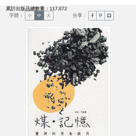
:::
累計出版品總數量：117,872
字體：
分享：
臉書分享(另開新視窗)
噗浪分享(另開新視
Line分享(另
小
中
大