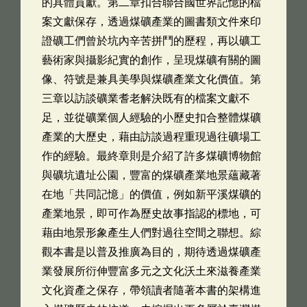
的具體貢獻。第二章扣合聯合國世界記憶的檔
案文獻保存，透過煤礦產業的圖書類文件來印
證礦工們曾於坑內辛苦拼鬥的歷程，再以礦工
藝術家與攝影紀實的創作，呈現煤礦有關的圖
像、符號是兼具美學與煤礦產業文化價值。第
三章以訪談礦業耆老解決既有的檔案文獻不
足，並從礦業個人經驗的小歷史扣合整體煤礦
產業的大歷史，藉由訪談過程重現過往礦場工
作的經驗。最終章則是介紹了許多煤礦博物館
與礦坑遺址公園，豐富的煤礦產業地景蘊藏著
在地「共同記憶」的價值，例如新平溪煤礦的
產業地景，即可作為歷史故事指認的標地，可
藉由地景形象產生人們對過往空間之聯想。綜
觀本書是以普及推廣為目的，期待透過煤礦產
業發展所衍伸豐富多元之文化沃土來滋養產業
文化資產之保存，帶領讀者隨著本書的架構進