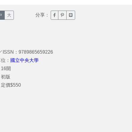
分享：
臉書分享(另開新視窗)
噗浪分享(另開新視窗)
Line分享(另開新視窗)
中
大
／ISSN：9789865659226
單位：
國立中央大學
16開
：初版
定價$550