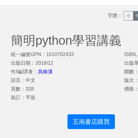
字體：
小
簡明python學習講義
統一編號GPN：1010702433
ISBN
出版日期：2018/12
出版
作/編/譯者：
吳維漢
開數：
語言：中文
版次
頁數：328
價格：
裝訂：平裝
五南書店購買