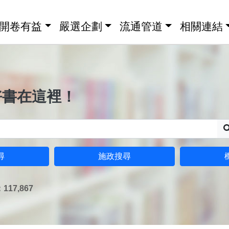
開卷有益
嚴選企劃
流通管道
相關連結
好書在這裡！
尋
施政搜尋
17,867