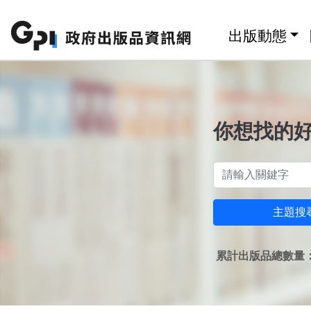
跳至主要內容區塊
:::
出版動態
你想找的
主題搜
累計出版品總數量：1