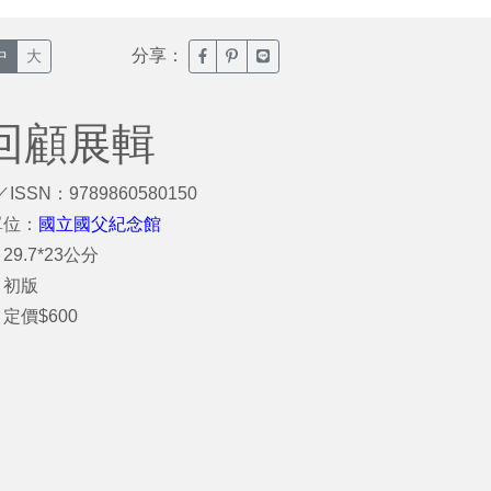
分享：
臉書分享(另開新視窗)
噗浪分享(另開新視窗)
Line分享(另開新視窗)
中
大
藝回顧展輯
／ISSN：9789860580150
單位：
國立國父紀念館
29.7*23公分
：初版
定價$600