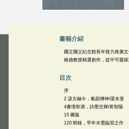
書籍介紹
國立國父紀念館長年致力推廣文
維德教授精選創作，從中可窺探
目次
序
2 汲古融今，氣韻傳神/梁永斐
4書壇祭酒，詩墨交輝/黃智陽
15 圖版
120 附錄，早年水墨臨習之作