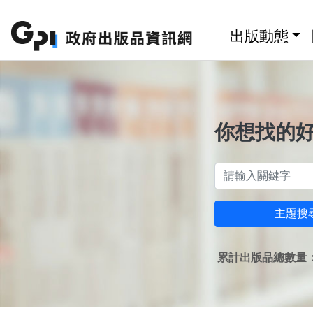
跳至主要內容區塊
:::
出版動態
你想找的
主題搜
累計出版品總數量：1