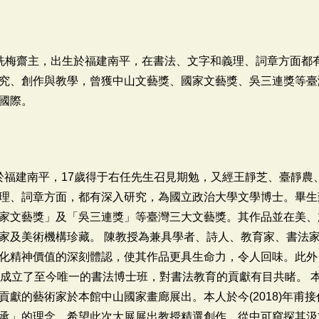
，號洗梅齋主，出生於福建南平，在書法、文字和義理、詞章方面都
究、創作與教學，曾獲中山文藝獎、國家文藝獎、吳三連獎等臺
國際。
生於福建南平，17歲得于右任先生召見期勉，又經王靜芝、臺靜
理、詞章方面，都有深入研究，為國立政治大學文學博士。畢生
家文藝獎」及「吳三連獎」等臺灣三大文藝獎。其作品並在美、
家及美術機構珍藏。 陳教授為兼具學者、詩人、教育家、書法
化精神價值的深刻體認，使其作品更具生命力，令人回味。此外
，成立了至今唯一的書法博士班，對書法教育的貢獻有目共睹。 
貢獻的藝術家於本館中山國家畫廊展出。本人於今(2018)年甫
承」的理念，希望此次大展展出教授精選創作，從中可窺探其汲