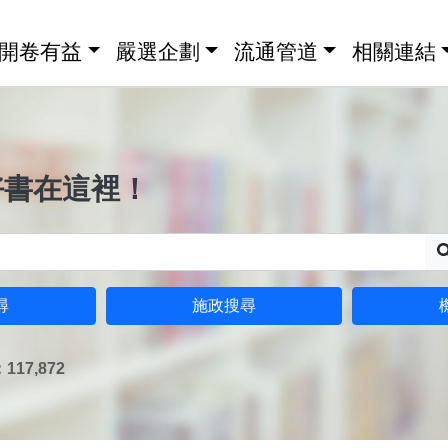
開卷有益
嚴選企劃
流通管道
相關連結
好書在這裡！
尋
施政搜尋
17,872