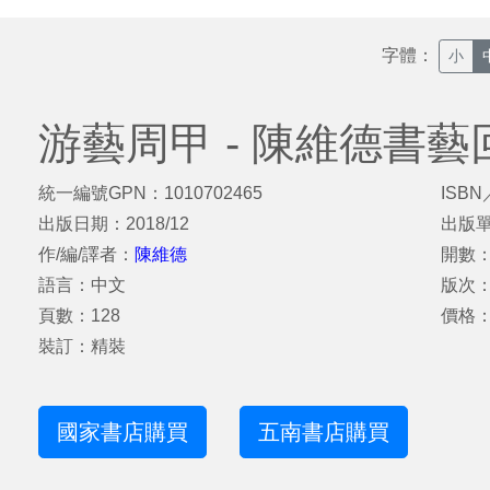
字體：
小
游藝周甲 - 陳維德書
統一編號GPN：1010702465
ISBN
出版日期：2018/12
出版
作/編/譯者：
陳維德
開數：
語言：中文
版次
頁數：128
價格：
裝訂：精裝
國家書店購買
五南書店購買