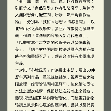
「有、無、陰、陽、正、反」作為視覺展現；
以莊子之「自然哲學」作為思想引導，延伸導
入無限想像可能空間，研發「鐵三角創作理
論」，分別為「技術 × 思想 × 情感意識」，以
北宋山水之高度學習，參照西方優勢之派典主
義，強調「舊傳統內容融入新時代思維」、
「以觀察寫生建立新的視覺語言以參悟真善
美」、「結合材料開創新技法以壓克力補充傳
統色料和墨韻不足」，營造台灣特有水墨表現
主義。
本次以「心境風景」作為展出主題，展出50件
歷年系列作品，重視線條鋪陳，視覺面積之陰
陽處理，虛實陰陽間相互輝印，強化筆法墨法
水法之層次結構，保留皴法在質感上之營造，
體現視覺強度與墨韻漸層變化，而繪畫對象物
強調是風景與心境的對應關係，嘗試以當代實