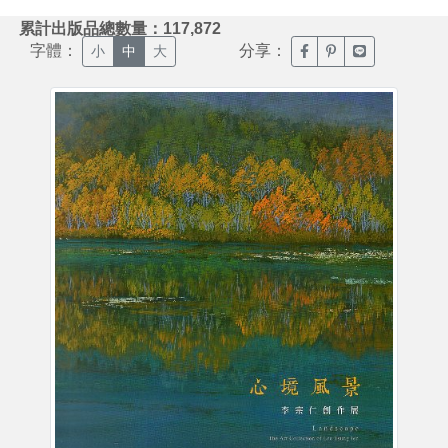
:::
累計出版品總數量：117,872
字體：
分享：
臉書分享(另開新視窗)
噗浪分享(另開新視
Line分享(另
小
中
大