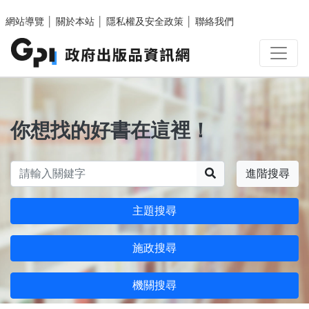
跳至主要內容區塊
網站導覽
│
關於本站
│
隱私權及安全政策
│
聯絡我們
你想找的好書在這裡！
搜尋
進階搜尋
主題搜尋
施政搜尋
機關搜尋