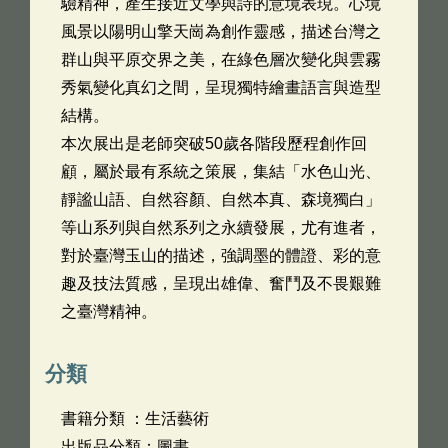
驗精神，產生接近文學與詩的意境表現。心境
風景以陽明山擎天崗為創作靈感，描述台灣之
群山與平原交界之美，在綠色層次變化與雲霧
秀氣變化真幻之間，呈現獨特繪畫語言與造型
結構。
本次展出是老師突破50歲各階段歷程創作回
顧，屬於最有系統之策展，集結「水色山光、
靜謐山語、自然容顏、自然本真、森境獨白」
等山系列與自然系列之永續發展，尤有進者，
對於臺灣玉山的描述，強調墨的體證、彩的意
趣及技法質感，呈現出雄偉、奮鬥及不畏艱難
之臺灣精神。
分類
書籍分類 ：生活藝術
出版品分類：圖書