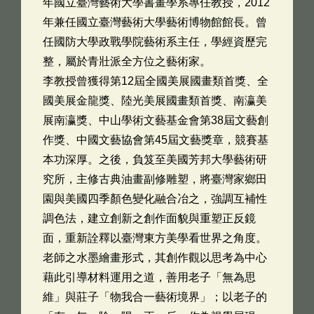
年國立臺灣藝術大學書畫學系專任教授，2012
年兼任國立臺灣藝術大學藝術博物館館長。曾
任國防大學政戰學院藝術系主任，學經資歷完
整，屬於青壯派全方位之藝術家。
李教授曾獲得第12屆全國美展國畫類首獎、全
國美展金龍獎、陸光美展國畫類首獎、南瀛美
展南瀛獎、中山學術文藝基金會第38屆文藝創
作獎、中國文藝協會第45屆文藝獎章，競賽基
本功深厚。之後，負笈至美國芳邦大學藝術研
究所，主修古典油畫副修雕塑，將臺灣家鄉田
園與美國四季顏色變化融合冶之，強調互補性
調色法，建立創新之創作面貌與重塑正反鏡
面，重新詮釋以臺灣東方美學看世界之角度。
老師之水墨繪畫形式，其創作觀以思考為中心
藉此引導材料運用之道，善用老子「無為思
維」與莊子「物我合一藝術境界」；以老子的