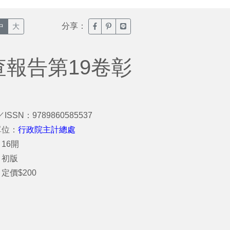
分享：
臉書分享(另開新視窗)
噗浪分享(另開新視窗)
Line分享(另開新視窗)
中
大
查報告第19卷彰
／ISSN：9789860585537
單位：
行政院主計總處
16開
：初版
定價$200