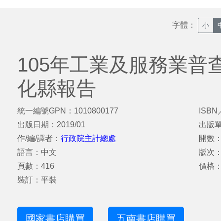
字體：
小
105年工業及服務業普
化縣報告
統一編號GPN：1010800177
ISBN
出版日期：2019/01
出版
作/編/譯者：
行政院主計總處
開數：
語言：中文
版次
頁數：416
價格：
裝訂：平裝
國家書店購買
五南書店購買