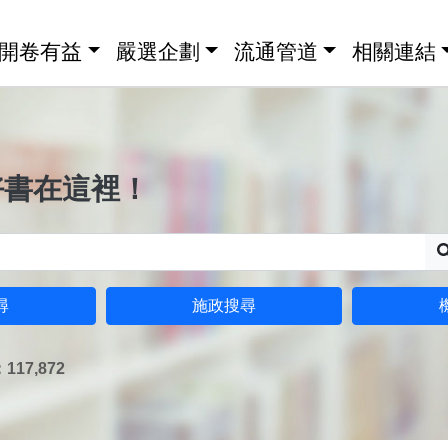
開卷有益
嚴選企劃
流通管道
相關連結
好書在這裡！
尋
施政搜尋
17,872