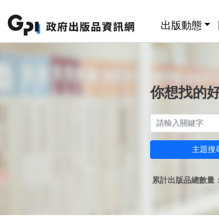
跳至主要內容區塊
:::
出版動態
你想找的
主題搜
累計出版品總數量：1