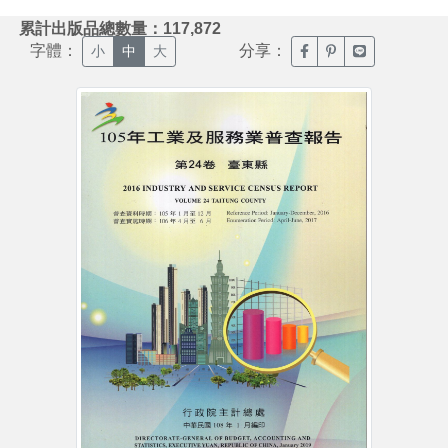
:::
累計出版品總數量：117,872
字體：
分享：
臉書分享(另開新視窗)
噗浪分享(另開新視
Line分享(另
小
中
大