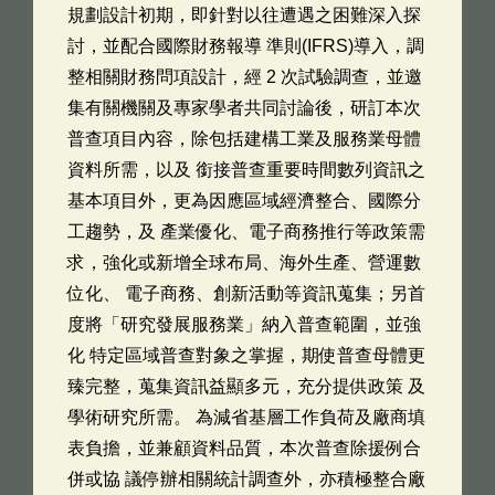
規劃設計初期，即針對以往遭遇之困難深入探
討，並配合國際財務報導 準則(IFRS)導入，調
整相關財務問項設計，經 2 次試驗調查，並邀
集有關機關及專家學者共同討論後，研訂本次
普查項目內容，除包括建構工業及服務業母體
資料所需，以及 銜接普查重要時間數列資訊之
基本項目外，更為因應區域經濟整合、國際分
工趨勢，及 產業優化、電子商務推行等政策需
求，強化或新增全球布局、海外生產、營運數
位化、 電子商務、創新活動等資訊蒐集；另首
度將「研究發展服務業」納入普查範圍，並強
化 特定區域普查對象之掌握，期使普查母體更
臻完整，蒐集資訊益顯多元，充分提供政策 及
學術研究所需。 為減省基層工作負荷及廠商填
表負擔，並兼顧資料品質，本次普查除援例合
併或協 議停辦相關統計調查外，亦積極整合廠