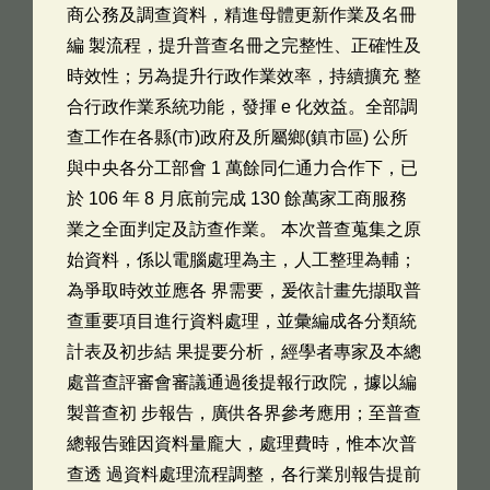
商公務及調查資料，精進母體更新作業及名冊
編 製流程，提升普查名冊之完整性、正確性及
時效性；另為提升行政作業效率，持續擴充 整
合行政作業系統功能，發揮 e 化效益。全部調
查工作在各縣(市)政府及所屬鄉(鎮市區) 公所
與中央各分工部會 1 萬餘同仁通力合作下，已
於 106 年 8 月底前完成 130 餘萬家工商服務
業之全面判定及訪查作業。 本次普查蒐集之原
始資料，係以電腦處理為主，人工整理為輔；
為爭取時效並應各 界需要，爰依計畫先擷取普
查重要項目進行資料處理，並彙編成各分類統
計表及初步結 果提要分析，經學者專家及本總
處普查評審會審議通過後提報行政院，據以編
製普查初 步報告，廣供各界參考應用；至普查
總報告雖因資料量龐大，處理費時，惟本次普
查透 過資料處理流程調整，各行業別報告提前