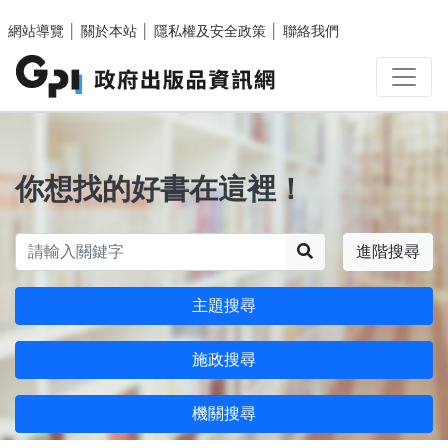
跳至主要內容區塊
網站導覽
│
關於本站
│
隱私權及安全政策
│
聯絡我們
你想找的好書在這裡！
搜尋
進階搜尋
主題搜尋
施政搜尋
機關搜尋