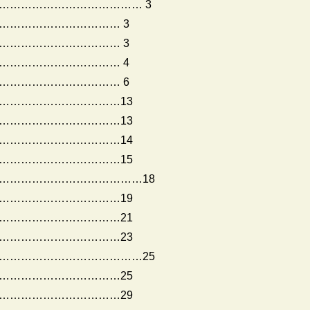
………………………………… 3
…………………………… 3
…………………………… 3
…………………………… 4
…………………………… 6
……………………………13
……………………………13
……………………………14
……………………………15
…………………………………18
……………………………19
……………………………21
……………………………23
…………………………………25
……………………………25
……………………………29