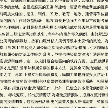
空盒、廢保麗龍箱或廢輪胎，或 其他非廢棄物，如樹洞、民眾
不少的空地、空屋或廢棄的工廠 等建物，更是病媒蚊孳生的溫
能獨挑大樑的，衛生、環保、民 政、教育、地政、建管等單位
病的防治工作能效益顯著，地方 首長必須強力召集縣市政府各
的合作機制」絕對是登革熱和屈 公病防治成功與否的最重要影響
公布為 第二類法定傳染病以來，每年均有境外移入病例。由於鄰近
公病 毒的病媒蚊，故有由境外移入病例導致本土疫情的風險。為
引自 2014年起納入屈公病之疾病介紹與防治措施，供相關單位
熱和屈公病防治工作時之 參考，並提供傳染病防治法可適用的條
疫資源與條件，進一步規劃 適合轄區內的執行方案。 全民總動
源才是預防 登革熱和屈公病的根本方法，提昇全民防治知能，將
本之道；再加 上建立社區動員機制，民間力量也自發投入防治工
情擴散 有效的監測機制包括病媒蚊監測與病例監測系統，相關單
，即必 須進行孳生源清除工作。此外，已建立的多元化病例監測
施。 尋根究底，找出疫情源頭 為避免疫情擴散，必須在流行疫
謂的疫情調查，包括病例活動 史的調查及擴大疫情調查，並依