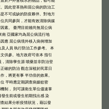
堆置於戶外會積水的物品，都可能
床。因此登革熱和屈公病的防治工
都是不可或缺的防疫夥伴。對地方
單位共同參與，才能有效清除病媒
因素。 臺灣目前雖尚無屈公病
東南 亞國家均為屈公病流行地
因應 屈公病境外移入病例增加
及人員 執行防治工作參考。 本
文供參。地方政府可依本 指引
員，清除孳生源 噴藥並非防治登
正確的防治 觀念深植於民眾日
作，將更有事 半功倍的效果。
位 平時應定期調查病媒蚊密
機制， 則可讓衛生單位儘速掌
情發生前或發生初期找出感 染
調查結果分析疫情狀況，藉以發