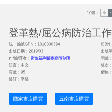
字體：
小
登革熱/屈公病防治工
統一編號GPN：1010800394
ISBN
出版日期：2019/03
出版
作/編/譯者：
衛生福利部疾病管制署
開數：
語言：中文
版次
頁數：95
價格：
裝訂：平裝
國家書店購買
五南書店購買