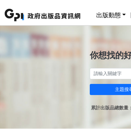
跳至主要內容區塊
:::
出版動態
你想找的
主題搜
累計出版品總數量：1