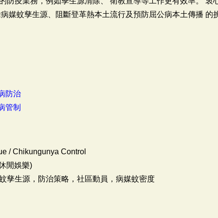
的防疫業務，例如孳生源清除、 衛教宣導等工作更有效率。 衷
除病媒蚊孳生源、阻斷登革熱本土流行及預防屈公病本土傳播 的
病防治
病管制
ue / Chikungunya Control
休閒娛樂)
蚊孳生源，防治策略，社區動員，病媒蚊密度