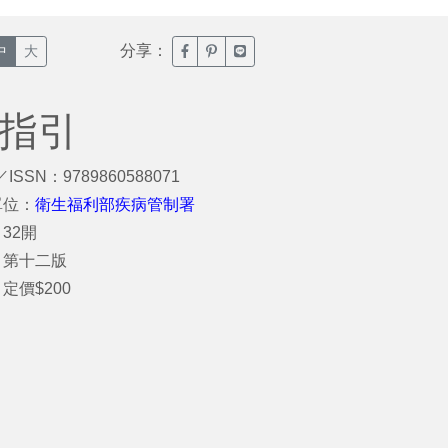
分享：
臉書分享(另開新視窗)
噗浪分享(另開新視窗)
Line分享(另開新視窗)
中
大
作指引
／ISSN：9789860588071
單位：
衛生福利部疾病管制署
32開
：第十二版
定價$200