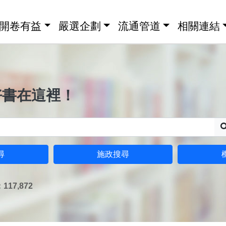
開卷有益
嚴選企劃
流通管道
相關連結
好書在這裡！
尋
施政搜尋
17,872