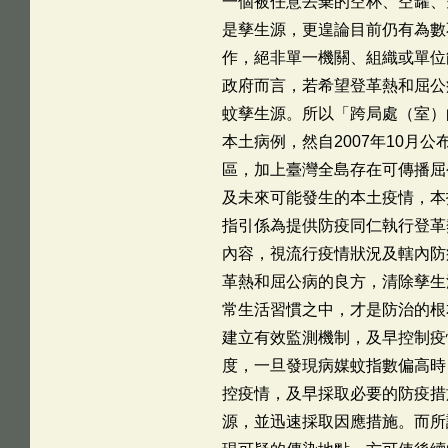
一個被任意丟棄的空杯、空罐、
是孳生源，更遑論目前仍有為數
作，絕非單一機關、組織或單位
政府而言，若希望登革熱和屈公
蚊孳生源。所以「跨局處（室）
本土病例，然自2007年10月
區，加上臺灣全島存在可傳播屈
及未來可能發生的本土疫情，本指
指引係為提供防疫同仁執行登革
內容，視流行疫情狀況及轄內防
革熱和屈公病的良方，清除孳生
常生活習慣之中，才是防治的根
建立有效監測機制，及早控制疫
度，一旦發現病媒蚊指數偏高時
控疫情，及早採取必要的防疫措
源，並迅速採取因應措施。而所